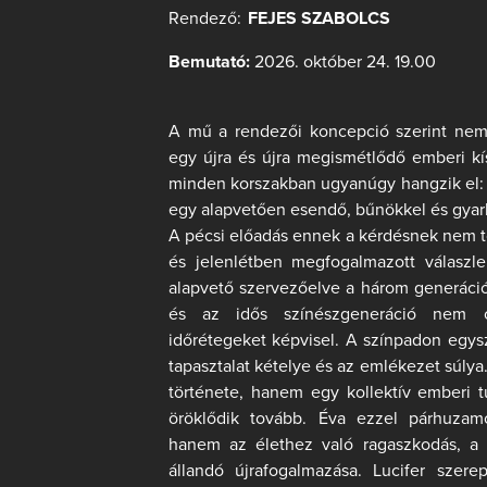
Rendező:
FEJES SZABOLCS
Bemutató:
2026. október 24. 19.00
A mű a rendezői koncepció szerint nem 
egy újra és újra megismétlődő emberi kí
minden korszakban ugyanúgy hangzik el: v
egy alapvetően esendő, bűnökkel és gyarl
A pécsi előadás ennek a kérdésnek nem tö
és jelenlétben megfogalmazott válaszle
alapvető szervezőelve a három generáció 
és az idős színészgeneráció nem c
időrétegeket képvisel. A színpadon egys
tapasztalat kételye és az emlékezet súly
története, hanem egy kollektív emberi t
öröklődik tovább. Éva ezzel párhuzam
hanem az élethez való ragaszkodás, a 
állandó újrafogalmazása. Lucifer szere