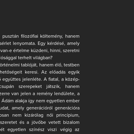
pusztán filozófiai költemény, hanem
sérlet lenyomata. Egy kérdésé, amely
an-e értelme küzdeni, hinni, szeretni
ósággal terhelt világban?
rténelmi tablóját, hanem élő, testben
hetőségeit keresi. Az előadás egyik
együttes jelenléte. A fiatal, a közép-
supán szerepeket játszik, hanem
zerre van jelen a remény lendülete, a
a. Ádám alakja így nem egyetlen ember
udat, amely generációról generációra
osan nem kizárólag női princípium,
szeretet és a jövőbe vetett bizalom
pét egyetlen színész viszi végig az