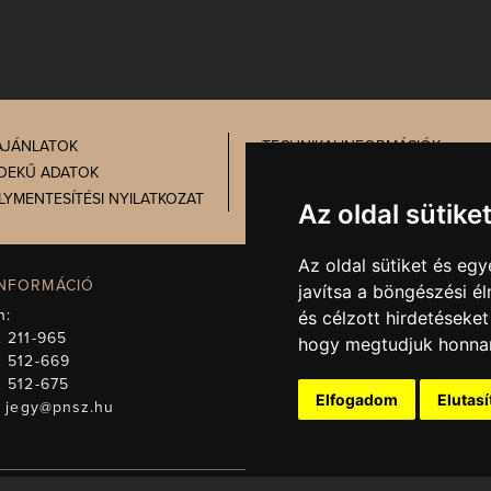
AJÁNLATOK
TECHNIKAI INFORMÁCIÓK
DEKŰ ADATOK
PRÓBATÁBLA
LYMENTESÍTÉSI NYILATKOZAT
ADATVÉDELEM
Az oldal sütike
Az oldal sütiket és e
INFORMÁCIÓ
IGAZGATÓSÁG, TITKÁRSÁG
javítsa a böngészési é
n:
Telefon:
+36 72 512-671
és célzott hirdetéseket
 211-965
E-mail:
titkarsag@pnsz.hu
hogy megtudjuk honnan
2 512-669
2 512-675
Elfogadom
Elutas
:
jegy@pnsz.hu