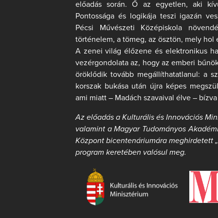
előadás során. Ő az egyetlen, aki kí
Pontossága és logikája teszi igazán ve
Pécsi Művészeti Középiskola növend
történelem, a tömeg, az ösztön, mely hol 
A zenei világ élőzene és elektronikus ha
vezérgondolata az, hogy az emberi bűnök
öröklődik tovább megállíthatatlanul: a 
korszak bukása után újra képes megszül
ami miatt – Madách szavaival élve – bízva
Az előadás a Kulturális és Innovációs Mi
valamint a Magyar Tudományos Akadémia
Központ bicentenáriumára meghirdetett
program keretében valósul meg.