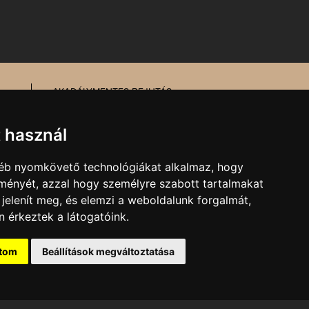
AKADÁLYMENTES BEJUTÁS
MESÉL AZ ÉPÜLET
TŰZ- ÉS MUNKAVÉDELEM
t használ
gyéb nyomkövető technológiákat alkalmaz, hogy
MARKETING, SAJTÓ,
lményét, azzal hogy személyre szabott tartalmakat
KOMMUNIKÁCIÓ
 jelenít meg, és elemzi a weboldalunk forgalmát,
E-mail:
kommunikacio@pnsz.hu
 érkeztek a látogatóink.
ítom
Beállítások megváltoztatása