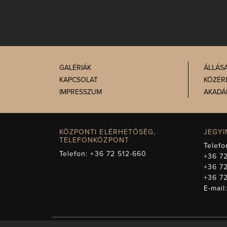
GALÉRIÁK
ÁLLÁS
KAPCSOLAT
KÖZÉR
IMPRESSZUM
AKADÁ
KÖZPONTI ELÉRHETŐSÉG,
JEGY
TELEFONKÖZPONT
Telefo
Telefon:
+36 72 512-660
+36 72
+36 7
+36 7
E-mail