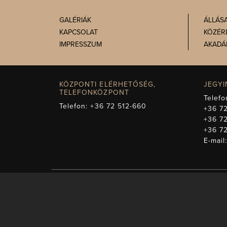
GALÉRIÁK
ÁLLÁS
KAPCSOLAT
KÖZÉR
IMPRESSZUM
AKADÁ
KÖZPONTI ELÉRHETŐSÉG,
JEGY
TELEFONKÖZPONT
Telefo
Telefon:
+36 72 512-660
+36 72
+36 7
+36 7
E-mail
A műsorváltozás jogá
képezi. Másodk