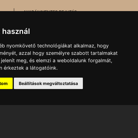
AKADÁLYMENTES BEJUTÁS
MESÉL AZ ÉPÜLET
TŰZ- ÉS MUNKAVÉDELEM
t használ
gyéb nyomkövető technológiákat alkalmaz, hogy
MARKETING, SAJTÓ,
lményét, azzal hogy személyre szabott tartalmakat
KOMMUNIKÁCIÓ
 jelenít meg, és elemzi a weboldalunk forgalmát,
E-mail:
kommunikacio@pnsz.hu
 érkeztek a látogatóink.
ítom
Beállítások megváltoztatása
ti Színház tulajdonát
vel lehetséges!