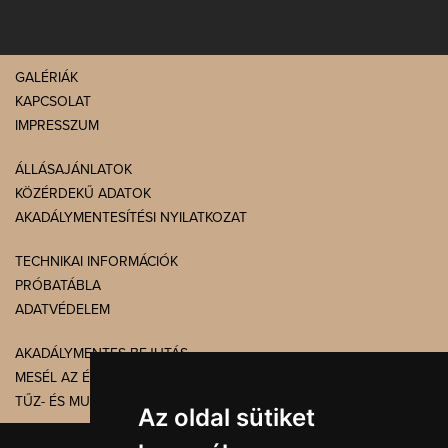
GALÉRIÁK
KAPCSOLAT
IMPRESSZUM
ÁLLÁSAJÁNLATOK
KÖZÉRDEKŰ ADATOK
AKADÁLYMENTESÍTÉSI NYILATKOZAT
TECHNIKAI INFORMÁCIÓK
PRÓBATÁBLA
ADATVÉDELEM
AKADÁLYMENTES BEJUTÁS
MESÉL AZ ÉPÜLET
TŰZ- ÉS MUNKAVÉDELEM
Az oldal sütiket