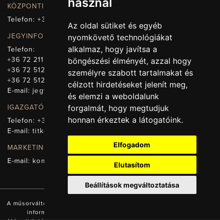
használ
KÖZPONTI ELÉRHETŐSÉG, TELEFONKÖZPONT
Telefon:
+36 72 512-660
Az oldal sütiket és egyéb
JEGYINFORMÁCIÓ
nyomkövető technológiákat
alkalmaz, hogy javítsa a
Telefon:
+36 72 211-965
böngészési élményét, azzal hogy
+36 72 512-669
személyre szabott tartalmakat és
+36 72 512-675
célzott hirdetéseket jelenít meg,
E-mail:
jegy@pnsz.hu
és elemzi a weboldalunk
forgalmát, hogy megtudjuk
IGAZGATÓSÁG, TITKÁRSÁG
honnan érkeztek a látogatóink.
Telefon:
+36 72 512-671
E-mail:
titkarsag@pnsz.hu
Elfogadom
MARKETING, SAJTÓ, KOMMUNIKÁCIÓ
E-mail:
kommunikacio@pnsz.hu
Elutasítom
Beállítások megváltoztatása
A műsorváltozás jogát fenntartjuk! A honlapon található valamennyi
információ a Pécsi Nemzeti Színház tulajdonát képezi.