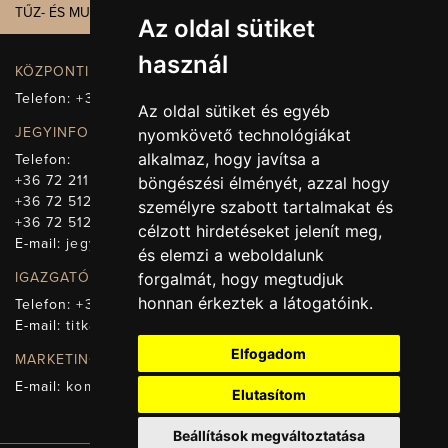
TŰZ- ÉS MUNKAVÉDELEM
Az oldal sütiket
használ
KÖZPONTI ELÉRHETŐSÉG, TELEFONKÖZPONT
Telefon:
+36 72 512-660
Az oldal sütiket és egyéb
JEGYINFORMÁCIÓ
nyomkövető technológiákat
alkalmaz, hogy javítsa a
Telefon:
+36 72 211-965
böngészési élményét, azzal hogy
+36 72 512-669
személyre szabott tartalmakat és
+36 72 512-675
célzott hirdetéseket jelenít meg,
E-mail:
jegy@pnsz.hu
és elemzi a weboldalunk
forgalmát, hogy megtudjuk
IGAZGATÓSÁG, TITKÁRSÁG
honnan érkeztek a látogatóink.
Telefon:
+36 72 512-671
E-mail:
titkarsag@pnsz.hu
Elfogadom
MARKETING, SAJTÓ, KOMMUNIKÁCIÓ
E-mail:
kommunikacio@pnsz.hu
Elutasítom
Beállítások megváltoztatása