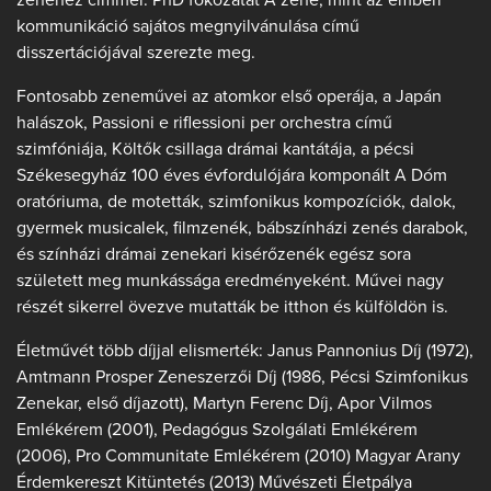
kommunikáció sajátos megnyilvánulása című
disszertációjával szerezte meg.
Fontosabb zeneművei az atomkor első operája, a Japán
halászok, Passioni e riflessioni per orchestra című
szimfóniája, Költők csillaga drámai kantátája, a pécsi
Székesegyház 100 éves évfordulójára komponált A Dóm
oratóriuma, de motetták, szimfonikus kompozíciók, dalok,
gyermek musicalek, filmzenék, bábszínházi zenés darabok,
és színházi drámai zenekari kisérőzenék egész sora
született meg munkássága eredményeként. Művei nagy
részét sikerrel övezve mutatták be itthon és külföldön is.
Életművét több díjjal elismerték: Janus Pannonius Díj (1972),
Amtmann Prosper Zeneszerzői Díj (1986, Pécsi Szimfonikus
Zenekar, első díjazott), Martyn Ferenc Díj, Apor Vilmos
Emlékérem (2001), Pedagógus Szolgálati Emlékérem
(2006), Pro Communitate Emlékérem (2010) Magyar Arany
Érdemkereszt Kitüntetés (2013) Művészeti Életpálya