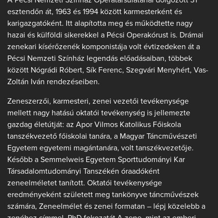
esztendőn át, 1963 és 1994 között karmesterként és
karigazgatóként. Itt alapította meg és működtette nagy
hazai és külföldi sikerekkel a Pécsi Operakórust is. Drámai
zenekari kísérőzenék komponistája volt évtizedeken át a
Pécsi Nemzeti Színház legendás előadásaiban, többek
között Nógrádi Róbert, Sík Ferenc, Szegvári Menyhért, Vas-
Zoltán Iván rendezéseiben.
Zeneszerzői, karmesteri, zenei vezetői tevékenysége
mellett nagy hatású oktatói tevékenység is jellemezte
gazdag életútját: az Apor Vilmos Katolikus Főiskola
tanszékvezető főiskolai tanára, a Magyar Táncművészeti
Egyetem egyetemi magántanára, volt tanszékvezetője.
Később a Semmelweis Egyetem Sporttudományi Kar
Társadalomtudományi Tanszékén óraadóként
zeneelméletet tanított. Oktatói tevékenysége
eredményeként született meg tankönyve táncművészek
számára, Zeneelmélet és zenei formatan – lépj közelebb a
zenéhez címmel. PhD fokozatát A zene, mint az emberi