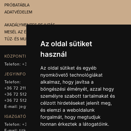
PRÓBATÁBLA
ADATVÉDELEM
AKADÁLYMENTES BEJUTÁS
MESÉL AZ ÉPÜLET
TŰZ- ÉS MUNKAVÉDELEM
Az oldal sütiket
használ
KÖZPONTI ELÉRHETŐSÉG, TELEFONKÖZPONT
Telefon:
+36 72 512-660
Az oldal sütiket és egyéb
JEGYINFORMÁCIÓ
nyomkövető technológiákat
alkalmaz, hogy javítsa a
Telefon:
+36 72 211-965
böngészési élményét, azzal hogy
+36 72 512-669
személyre szabott tartalmakat és
+36 72 512-675
célzott hirdetéseket jelenít meg,
E-mail:
jegy@pnsz.hu
és elemzi a weboldalunk
IGAZGATÓSÁG, TITKÁRSÁG
forgalmát, hogy megtudjuk
honnan érkeztek a látogatóink.
Telefon:
+36 72 512-671
E-mail:
titkarsag@pnsz.hu