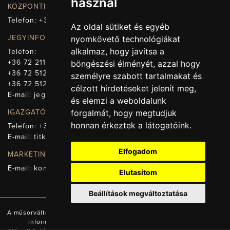
használ
KÖZPONTI ELÉRHETŐSÉG, TELEFONKÖZPONT
Telefon:
+36 72 512-660
Az oldal sütiket és egyéb
JEGYINFORMÁCIÓ
nyomkövető technológiákat
alkalmaz, hogy javítsa a
Telefon:
+36 72 211-965
böngészési élményét, azzal hogy
+36 72 512-669
személyre szabott tartalmakat és
+36 72 512-675
célzott hirdetéseket jelenít meg,
E-mail:
jegy@pnsz.hu
és elemzi a weboldalunk
forgalmát, hogy megtudjuk
IGAZGATÓSÁG, TITKÁRSÁG
honnan érkeztek a látogatóink.
Telefon:
+36 72 512-671
E-mail:
titkarsag@pnsz.hu
Elfogadom
MARKETING, SAJTÓ, KOMMUNIKÁCIÓ
E-mail:
kommunikacio@pnsz.hu
Elutasítom
Beállítások megváltoztatása
A műsorváltozás jogát fenntartjuk! A honlapon található valamennyi
információ a Pécsi Nemzeti Színház tulajdonát képezi.