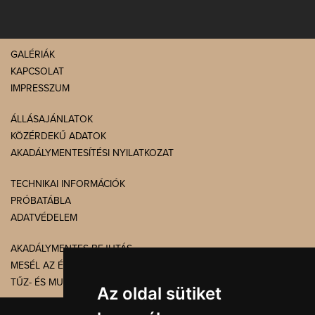
GALÉRIÁK
KAPCSOLAT
IMPRESSZUM
ÁLLÁSAJÁNLATOK
KÖZÉRDEKŰ ADATOK
AKADÁLYMENTESÍTÉSI NYILATKOZAT
TECHNIKAI INFORMÁCIÓK
PRÓBATÁBLA
ADATVÉDELEM
AKADÁLYMENTES BEJUTÁS
MESÉL AZ ÉPÜLET
TŰZ- ÉS MUNKAVÉDELEM
Az oldal sütiket