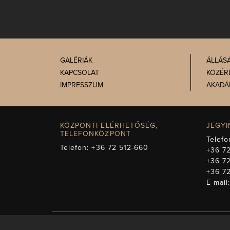
GALÉRIÁK
ÁLLÁS
KAPCSOLAT
KÖZÉR
IMPRESSZUM
AKADÁ
KÖZPONTI ELÉRHETŐSÉG,
JEGY
TELEFONKÖZPONT
Telefo
Telefon:
+36 72 512-660
+36 72
+36 7
+36 7
E-mail
A műsorváltozás jogá