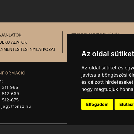
AJÁNLATOK
TECHNIKAI INFORMÁCIÓK
DEKŰ ADATOK
PRÓBATÁBLA
LYMENTESÍTÉSI NYILATKOZAT
ADATVÉDELEM
Az oldal sütike
Az oldal sütiket és e
INFORMÁCIÓ
IGAZGATÓSÁG, TITKÁRSÁG
javítsa a böngészési é
n:
Telefon:
+36 72 512-671
és célzott hirdetéseket
 211-965
E-mail:
titkarsag@pnsz.hu
hogy megtudjuk honnan
2 512-669
2 512-675
Elfogadom
Elutas
:
jegy@pnsz.hu
t fenntartjuk! A honlapon található valamennyi információ a Pécsi Nemze