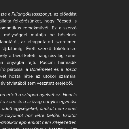
zte a
Pillangókisasszonyt
, az előadást
llalta felkérésünket, hogy Pécsett is
 romantikus remekművét. Ez a szerző
ei mélységgel mutatja be hőseinek
lapotától, az elragadtatott szerelmen
 fájdalomig. Érett szerző tökéletesre
mely a távol-keleti hangzásvilág zenei
ari anyagba rejti. Puccini harmadik
ró párossal a
Bohémélet
és a
Tosca
ét hozta létre az utókor számára,
év távlatából sem veszített erejéből.
on értett a színpad nyelvéhez. Nem is
l a zene és a szöveg ennyire egymást
z adott egységeket, áriákat nem zenei
 folyamot hoz létre belőle. Ezáltal
yanakkor épp emiatt nem kifejezetten