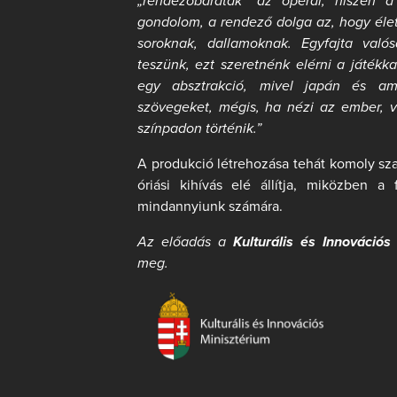
„rendezőbarátak” az operái, hiszen a
gondolom, a rendező dolga az, hogy élet
soroknak, dallamoknak. Egyfajta való
teszünk, ezt szeretnénk elérni a játékk
egy absztrakció, mivel japán és am
szövegeket, mégis, ha nézi az ember, v
színpadon történik.”
A produkció létrehozása tehát komoly sza
óriási kihívás elé állítja, miközben a 
mindannyiunk számára.
Az előadás a
Kulturális és Innovációs
meg.