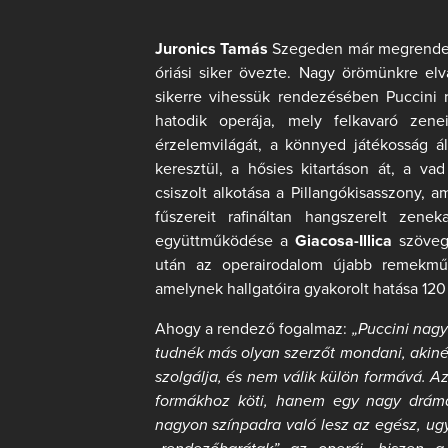
Juronics Tamás
Szegeden már megrende
óriási siker övezte. Nagy örömünkre elvá
sikerre vihessük rendezésében Puccini
hatodik operája, mely felkavaró zen
érzelemvilágát, a könnyed játékosság ál
keresztül, a hősies kitartáson át, a vad
csiszolt alkotása a Pillangókisasszony, a
fűszereit rafináltan hangszerelt zenek
együttműködése a
Giacosa-Illica
szövegí
után az operairodalom újabb remekműv
amelynek hallgatóira gyakorolt hatása 120 
Ahogy a rendező fogalmaz:
„Puccini nagy
tudnék más olyan szerzőt mondani, akiné
szolgálja, és nem válik külön formává. A
formákhoz köti, hanem egy nagy drámai
nagyon színpadra való lesz az egész, ug