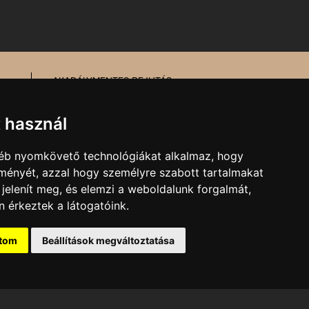
AKADÁLYMENTES BEJUTÁS
MESÉL AZ ÉPÜLET
TŰZ- ÉS MUNKAVÉDELEM
t használ
gyéb nyomkövető technológiákat alkalmaz, hogy
MARKETING, SAJTÓ,
lményét, azzal hogy személyre szabott tartalmakat
KOMMUNIKÁCIÓ
 jelenít meg, és elemzi a weboldalunk forgalmát,
E-mail:
kommunikacio@pnsz.hu
 érkeztek a látogatóink.
ítom
Beállítások megváltoztatása
ti Színház tulajdonát