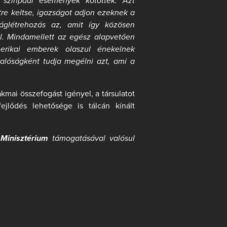
 színpadi események kötöttek. Azt
re keltse, igazságot adjon ezeknek a
ságlétrehozás az, amit így közösen
al. Mindamellett az egész alapvetően
erikai emberek olaszul énekelnek
alóságként tudja megélni azt, ami a
kmai összefogást igényel, a társulatot
fejlődés lehetősége is tálcán kínált
 Minisztérium
támogatásával valósul