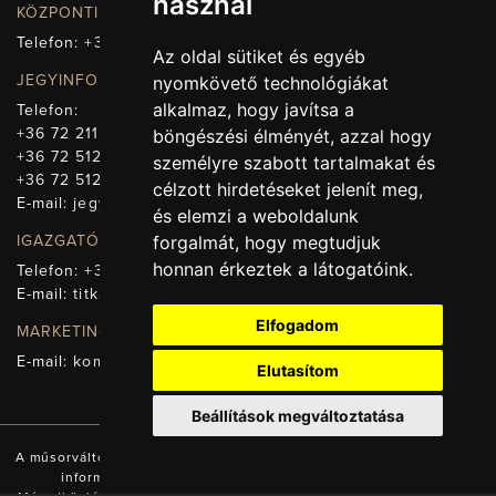
használ
KÖZPONTI ELÉRHETŐSÉG, TELEFONKÖZPONT
Telefon:
+36 72 512-660
Az oldal sütiket és egyéb
JEGYINFORMÁCIÓ
nyomkövető technológiákat
alkalmaz, hogy javítsa a
Telefon:
+36 72 211-965
böngészési élményét, azzal hogy
+36 72 512-669
személyre szabott tartalmakat és
+36 72 512-675
célzott hirdetéseket jelenít meg,
E-mail:
jegy@pnsz.hu
és elemzi a weboldalunk
forgalmát, hogy megtudjuk
IGAZGATÓSÁG, TITKÁRSÁG
honnan érkeztek a látogatóink.
Telefon:
+36 72 512-671
E-mail:
titkarsag@pnsz.hu
Elfogadom
MARKETING, SAJTÓ, KOMMUNIKÁCIÓ
E-mail:
kommunikacio@pnsz.hu
Elutasítom
Beállítások megváltoztatása
A műsorváltozás jogát fenntartjuk! A honlapon található valamennyi
információ a Pécsi Nemzeti Színház tulajdonát képezi.