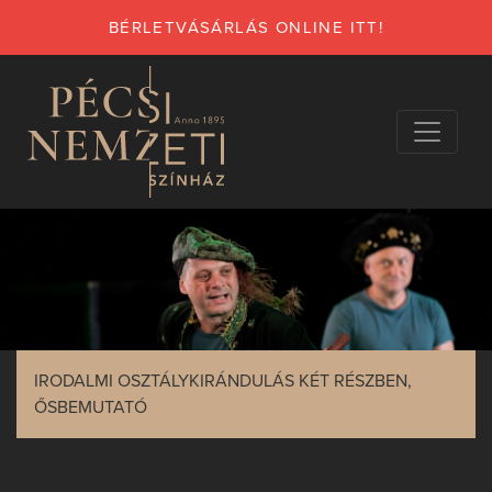
BÉRLETVÁSÁRLÁS ONLINE ITT!
IRODALMI OSZTÁLYKIRÁNDULÁS KÉT RÉSZBEN,
ŐSBEMUTATÓ