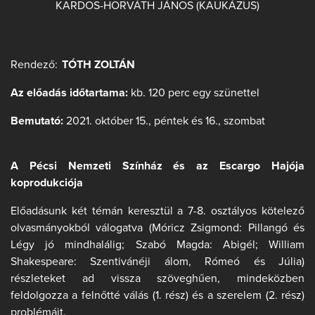
KARDOS-HORVÁTH JÁNOS (KAUKÁZUS)
Rendező:
TÓTH ZOLTÁN
Az előadás időtartama:
kb. 120 perc egy szünettel
Bemutató:
2021. október 15., péntek és 16., szombat
A Pécsi Nemzeti Színház és az Escargo Hajója
koprodukciója
Előadásunk két témán keresztül a 7-8. osztályos kötelező
olvasmányokból válogatva (Móricz Zsigmond: Pillangó és
Légy jó mindhalálig; Szabó Magda: Abigél; William
Shakespeare: Szentivánéji álom, Rómeó és Júlia)
részleteket ad vissza szöveghűen, mindeközben
feldolgozza a felnőtté válás (1. rész) és a szerelem (2. rész)
problémáit.