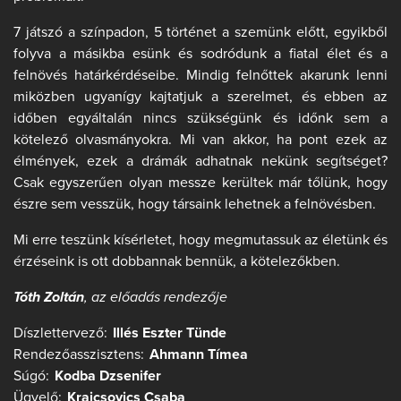
7 játszó a színpadon, 5 történet a szemünk előtt, egyikből
folyva a másikba esünk és sodródunk a fiatal élet és a
felnövés határkérdéseibe. Mindig felnőttek akarunk lenni
miközben ugyanígy kajtatjuk a szerelmet, és ebben az
időben egyáltalán nincs szükségünk és időnk sem a
kötelező olvasmányokra. Mi van akkor, ha pont ezek az
élmények, ezek a drámák adhatnak nekünk segítséget?
Csak egyszerűen olyan messze kerültek már tőlünk, hogy
észre sem vesszük, hogy társaink lehetnek a felnövésben.
Mi erre teszünk kísérletet, hogy megmutassuk az életünk és
érzéseink is ott dobbannak bennük, a kötelezőkben.
Tóth Zoltán
, az előadás rendezője
Díszlettervező:
Illés Eszter Tünde
Rendezőasszisztens:
Ahmann Tímea
Súgó:
Kodba Dzsenifer
Ügyelő:
Krajcsovics Csaba