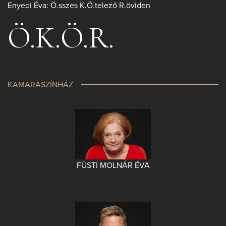
Enyedi Éva: Ö.sszes K.Ö.telező R.öviden
Ö.K.Ö.R.
KAMARASZÍNHÁZ
FÜSTI MOLNÁR ÉVA