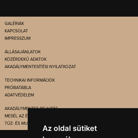
GALÉRIÁK
KAPCSOLAT
IMPRESSZUM
ÁLLÁSAJÁNLATOK
KÖZÉRDEKŰ ADATOK
AKADÁLYMENTESÍTÉSI NYILATKOZAT
TECHNIKAI INFORMÁCIÓK
PRÓBATÁBLA
ADATVÉDELEM
AKADÁLYMENTES BEJUTÁS
MESÉL AZ ÉPÜLET
TŰZ- ÉS MUNKAVÉDELEM
Az oldal sütiket