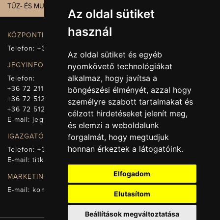
TŰZ- ÉS MUNKAVÉDELEM
Az oldal sütiket
használ
KÖZPONTI ELÉRHETŐSÉG, TELEFONKÖZPONT
Telefon:
+36 72 512-660
Az oldal sütiket és egyéb
JEGYINFORMÁCIÓ
nyomkövető technológiákat
alkalmaz, hogy javítsa a
Telefon:
+36 72 211-965
böngészési élményét, azzal hogy
+36 72 512-669
személyre szabott tartalmakat és
+36 72 512-675
célzott hirdetéseket jelenít meg,
E-mail:
jegy@pnsz.hu
és elemzi a weboldalunk
forgalmát, hogy megtudjuk
IGAZGATÓSÁG, TITKÁRSÁG
honnan érkeztek a látogatóink.
Telefon:
+36 72 512-671
E-mail:
titkarsag@pnsz.hu
Elfogadom
MARKETING, SAJTÓ, KOMMUNIKÁCIÓ
E-mail:
kommunikacio@pnsz.hu
Elutasítom
Beállítások megváltoztatása