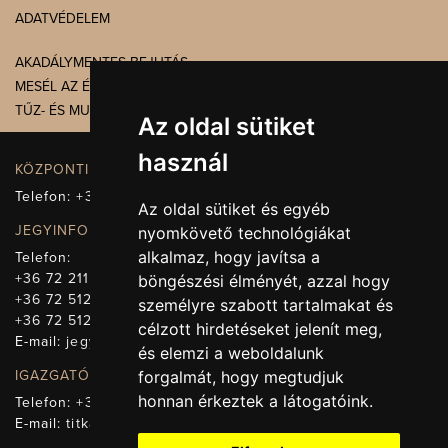
ADATVÉDELEM
AKADÁLYMENTES BEJUTÁS
MESÉL AZ ÉPÜLET
TŰZ- ÉS MUNKAVÉDELEM
Az oldal sütiket
használ
KÖZPONTI ELÉRHETŐSÉG, TELEFONKÖZPONT
Telefon:
+36 72 512-660
Az oldal sütiket és egyéb
JEGYINFORMÁCIÓ
nyomkövető technológiákat
alkalmaz, hogy javítsa a
Telefon:
+36 72 211-965
böngészési élményét, azzal hogy
+36 72 512-669
személyre szabott tartalmakat és
+36 72 512-675
célzott hirdetéseket jelenít meg,
E-mail:
jegy@pnsz.hu
és elemzi a weboldalunk
IGAZGATÓSÁG, TITKÁRSÁG
forgalmát, hogy megtudjuk
honnan érkeztek a látogatóink.
Telefon:
+36 72 512-671
E-mail:
titkarsag@pnsz.hu