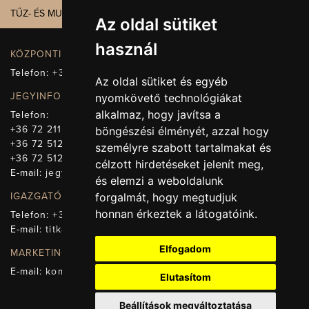
TŰZ- ÉS MUNKAVÉDELEM
Az oldal sütiket
használ
KÖZPONTI ELÉRHETŐSÉG, TELEFONKÖZPONT
Telefon:
+36 72 512-660
Az oldal sütiket és egyéb
JEGYINFORMÁCIÓ
nyomkövető technológiákat
alkalmaz, hogy javítsa a
Telefon:
+36 72 211-965
böngészési élményét, azzal hogy
+36 72 512-669
személyre szabott tartalmakat és
+36 72 512-675
célzott hirdetéseket jelenít meg,
E-mail:
jegy@pnsz.hu
és elemzi a weboldalunk
IGAZGATÓSÁG, TITKÁRSÁG
forgalmát, hogy megtudjuk
honnan érkeztek a látogatóink.
Telefon:
+36 72 512-671
E-mail:
titkarsag@pnsz.hu
Elfogadom
MARKETING, SAJTÓ, KOMMUNIKÁCIÓ
E-mail:
kommunikacio@pnsz.hu
Elutasítom
Beállítások megváltoztatása