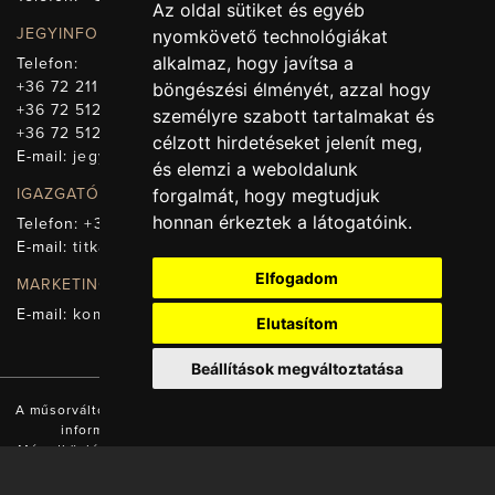
Az oldal sütiket és egyéb
JEGYINFORMÁCIÓ
nyomkövető technológiákat
alkalmaz, hogy javítsa a
Telefon:
+36 72 211-965
böngészési élményét, azzal hogy
+36 72 512-669
személyre szabott tartalmakat és
+36 72 512-675
célzott hirdetéseket jelenít meg,
E-mail:
jegy@pnsz.hu
és elemzi a weboldalunk
IGAZGATÓSÁG, TITKÁRSÁG
forgalmát, hogy megtudjuk
honnan érkeztek a látogatóink.
Telefon:
+36 72 512-671
E-mail:
titkarsag@pnsz.hu
Elfogadom
MARKETING, SAJTÓ, KOMMUNIKÁCIÓ
E-mail:
kommunikacio@pnsz.hu
Elutasítom
Beállítások megváltoztatása
A műsorváltozás jogát fenntartjuk! A honlapon található valamennyi
információ a Pécsi Nemzeti Színház tulajdonát képezi.
Másodközlésük a tulajdonos engedélyével és forrás (www.pnsz.hu)
megjelölésével lehetséges!