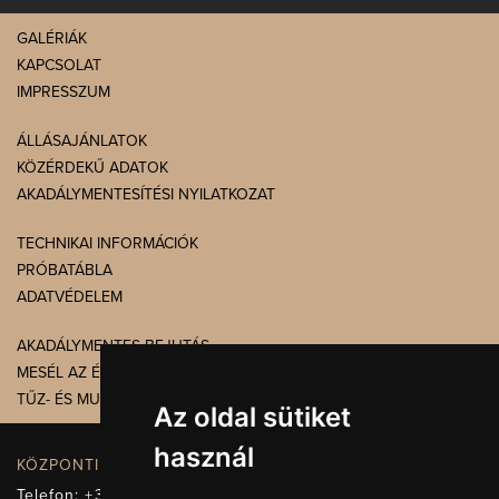
GALÉRIÁK
KAPCSOLAT
IMPRESSZUM
ÁLLÁSAJÁNLATOK
KÖZÉRDEKŰ ADATOK
AKADÁLYMENTESÍTÉSI NYILATKOZAT
TECHNIKAI INFORMÁCIÓK
PRÓBATÁBLA
ADATVÉDELEM
AKADÁLYMENTES BEJUTÁS
MESÉL AZ ÉPÜLET
TŰZ- ÉS MUNKAVÉDELEM
Az oldal sütiket
használ
KÖZPONTI ELÉRHETŐSÉG, TELEFONKÖZPONT
Telefon:
+36 72 512-660