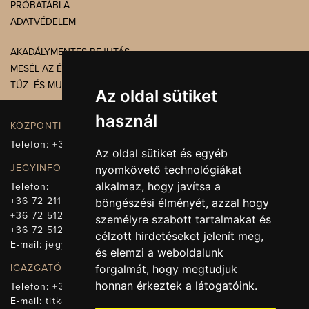
PRÓBATÁBLA
ADATVÉDELEM
AKADÁLYMENTES BEJUTÁS
MESÉL AZ ÉPÜLET
TŰZ- ÉS MUNKAVÉDELEM
Az oldal sütiket
használ
KÖZPONTI ELÉRHETŐSÉG, TELEFONKÖZPONT
Telefon:
+36 72 512-660
Az oldal sütiket és egyéb
JEGYINFORMÁCIÓ
nyomkövető technológiákat
alkalmaz, hogy javítsa a
Telefon:
+36 72 211-965
böngészési élményét, azzal hogy
+36 72 512-669
személyre szabott tartalmakat és
+36 72 512-675
célzott hirdetéseket jelenít meg,
E-mail:
jegy@pnsz.hu
és elemzi a weboldalunk
IGAZGATÓSÁG, TITKÁRSÁG
forgalmát, hogy megtudjuk
honnan érkeztek a látogatóink.
Telefon:
+36 72 512-671
E-mail:
titkarsag@pnsz.hu