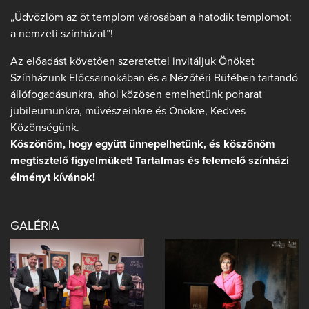
„Üdvözlöm az öt templom városában a hatodik templomot:
a nemzeti színházat”!
Az előadást követően szeretettel invitáljuk Önöket
Színházunk Előcsarnokában és a Nézőtéri Büfében tartandó
állófogadásunkra, ahol közösen emelhetünk poharat
jubileumunkra, művészeinkre és Önökre, Kedves
Közönségünk.
Köszönöm, hogy együtt ünnepelhetünk, és köszönöm
megtisztelő figyelmüket! Tartalmas és felemelő színházi
élményt kívánok!
GALÉRIA