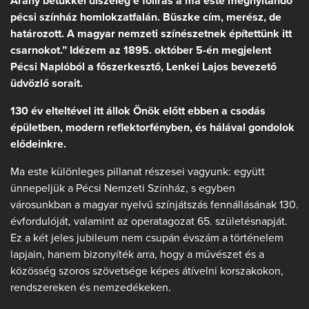
Arany betűkkel díszeleg e fölírás a ma este megnyitandó
pécsi színház homlokzatfalán. Büszke cím, merész, de
határozott. A magyar nemzeti színészetnek építettünk itt
csarnokot.” Idézem az 1895. október 5-én megjelent
Pécsi Naplóból a főszerkesztő, Lenkei Lajos bevezető
üdvözlő sorait.
130 év elteltével itt állok Önök előtt ebben a csodás
épületben, modern reflektorfényben, és hálával gondolok
elődeinkre.
Ma este különleges pillanat részesei vagyunk: együtt
ünnepeljük a Pécsi Nemzeti Színház, s egyben
városunkban a magyar nyelvű színjátszás fennállásának 130.
évfordulóját, valamint az operatagozat 65. születésnapját.
Ez a két jeles jubileum nem csupán évszám a történelem
lapjain, hanem bizonyíték arra, hogy a művészet és a
közösség szoros szövetsége képes átívelni korszakokon,
rendszereken és nemzedékeken.