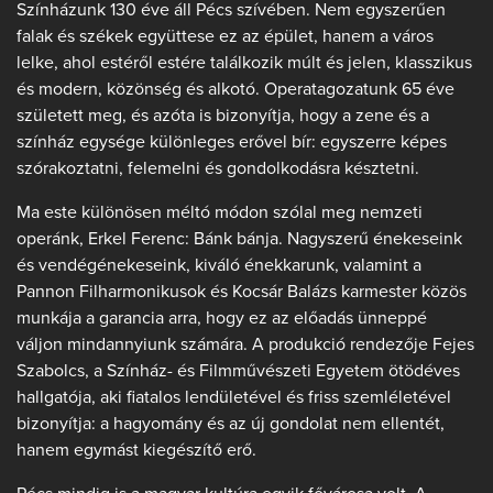
Színházunk 130 éve áll Pécs szívében. Nem egyszerűen
falak és székek együttese ez az épület, hanem a város
lelke, ahol estéről estére találkozik múlt és jelen, klasszikus
és modern, közönség és alkotó. Operatagozatunk 65 éve
született meg, és azóta is bizonyítja, hogy a zene és a
színház egysége különleges erővel bír: egyszerre képes
szórakoztatni, felemelni és gondolkodásra késztetni.
Ma este különösen méltó módon szólal meg nemzeti
operánk, Erkel Ferenc: Bánk bánja. Nagyszerű énekeseink
és vendégénekeseink, kiváló énekkarunk, valamint a
Pannon Filharmonikusok és Kocsár Balázs karmester közös
munkája a garancia arra, hogy ez az előadás ünneppé
váljon mindannyiunk számára. A produkció rendezője Fejes
Szabolcs, a Színház- és Filmművészeti Egyetem ötödéves
hallgatója, aki fiatalos lendületével és friss szemléletével
bizonyítja: a hagyomány és az új gondolat nem ellentét,
hanem egymást kiegészítő erő.