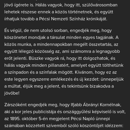
jövő ígérete is. Hálás vagyok, hogy itt, szülővárosomban
lehetek részese ennek a közös történetnek, és együtt
írhatjuk tovább a Pécsi Nemzeti Színház krónikáját.
És végül, de nem utolsó sorban, engedjék meg, hogy
köszönetet mondjak a társulat minden egyes tagjának. A
közös munka, a mindennapokban megélt összetartás, az
együtt lélegző közösség az, ami számomra a legnagyobb
erőt jelenti. Büszke vagyok rá, hogy itt dolgozhatok, és
hálás vagyok minden pillanatért, amelyet együtt tölthetünk
a színpadon és a színfalak mögött. Kívánom, hogy ez az
este legyen egyszerre emlékezés és új kezdet: ünnepeljük
a múltat, éljük meg a jelent, és tekintsünk bizakodva a
jövőbe!
Zárszóként engedjék meg, hogy Ifjabb Ábrányi Kornélnak,
aki a kor jeles publicistája és országgyűlési képviselő is volt,
az 1895. október 5-én megjelent Pécsi Napló ünnepi
számában közzétett szívemből szóló köszöntőjét idézzem: