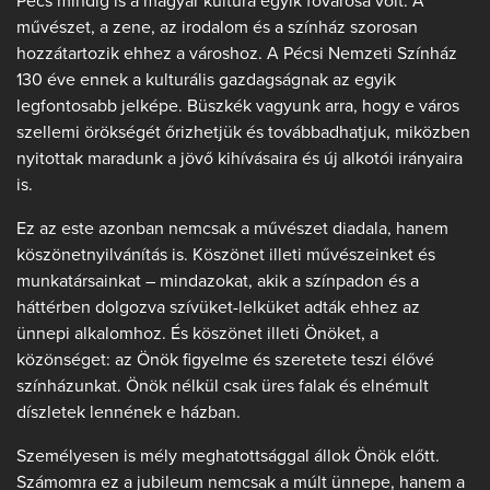
Pécs mindig is a magyar kultúra egyik fővárosa volt. A
művészet, a zene, az irodalom és a színház szorosan
hozzátartozik ehhez a városhoz. A Pécsi Nemzeti Színház
130 éve ennek a kulturális gazdagságnak az egyik
legfontosabb jelképe. Büszkék vagyunk arra, hogy e város
szellemi örökségét őrizhetjük és továbbadhatjuk, miközben
nyitottak maradunk a jövő kihívásaira és új alkotói irányaira
is.
Ez az este azonban nemcsak a művészet diadala, hanem
köszönetnyilvánítás is. Köszönet illeti művészeinket és
munkatársainkat – mindazokat, akik a színpadon és a
háttérben dolgozva szívüket-lelküket adták ehhez az
ünnepi alkalomhoz. És köszönet illeti Önöket, a
közönséget: az Önök figyelme és szeretete teszi élővé
színházunkat. Önök nélkül csak üres falak és elnémult
díszletek lennének e házban.
Személyesen is mély meghatottsággal állok Önök előtt.
Számomra ez a jubileum nemcsak a múlt ünnepe, hanem a