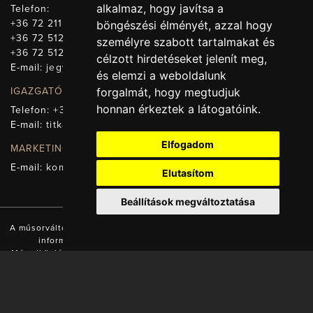
alkalmaz, hogy javítsa a
Telefon:
+36 72 211-965
böngészési élményét, azzal hogy
+36 72 512-669
személyre szabott tartalmakat és
+36 72 512-675
célzott hirdetéseket jelenít meg,
E-mail:
jegy@pnsz.hu
és elemzi a weboldalunk
IGAZGATÓSÁG, TITKÁRSÁG
forgalmát, hogy megtudjuk
honnan érkeztek a látogatóink.
Telefon:
+36 72 512-671
E-mail:
titkarsag@pnsz.hu
Elfogadom
MARKETING, SAJTÓ, KOMMUNIKÁCIÓ
E-mail:
kommunikacio@pnsz.hu
Elutasítom
Beállítások megváltoztatása
A műsorváltozás jogát fenntartjuk! A honlapon található valamennyi
információ a Pécsi Nemzeti Színház tulajdonát képezi.
Másodközlésük a tulajdonos engedélyével és forrás (www.pnsz.hu)
megjelölésével lehetséges!