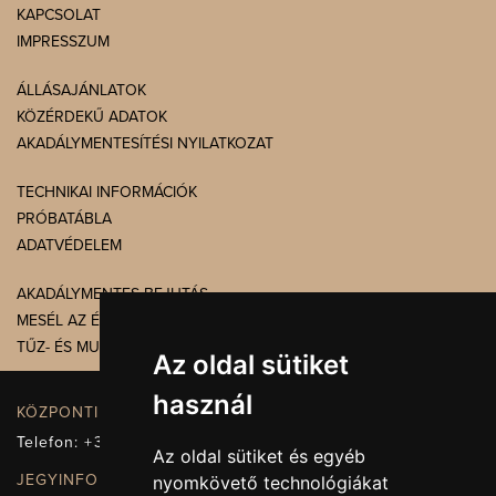
KAPCSOLAT
IMPRESSZUM
ÁLLÁSAJÁNLATOK
KÖZÉRDEKŰ ADATOK
AKADÁLYMENTESÍTÉSI NYILATKOZAT
TECHNIKAI INFORMÁCIÓK
PRÓBATÁBLA
ADATVÉDELEM
AKADÁLYMENTES BEJUTÁS
MESÉL AZ ÉPÜLET
TŰZ- ÉS MUNKAVÉDELEM
Az oldal sütiket
használ
KÖZPONTI ELÉRHETŐSÉG, TELEFONKÖZPONT
Telefon:
+36 72 512-660
Az oldal sütiket és egyéb
JEGYINFORMÁCIÓ
nyomkövető technológiákat