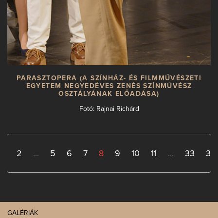
PARASZTOPERA (A SZÍNHÁZ- ÉS FILMMŰVÉSZETI
EGYETEM NEGYEDÉVES ZENÉS SZÍNMŰVÉSZ
OSZTÁLYÁNAK ELŐADÁSA)
Fotó: Rajnai Richárd
1
2
...
5
6
7
8
9
10
11
...
33
34
GALÉRIÁK