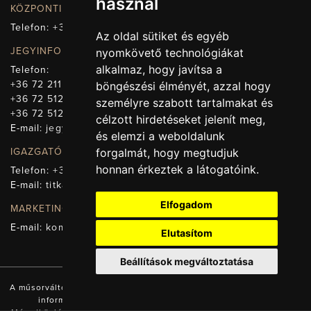
használ
KÖZPONTI ELÉRHETŐSÉG, TELEFONKÖZPONT
Telefon:
+36 72 512-660
Az oldal sütiket és egyéb
JEGYINFORMÁCIÓ
nyomkövető technológiákat
alkalmaz, hogy javítsa a
Telefon:
+36 72 211-965
böngészési élményét, azzal hogy
+36 72 512-669
személyre szabott tartalmakat és
+36 72 512-675
célzott hirdetéseket jelenít meg,
E-mail:
jegy@pnsz.hu
és elemzi a weboldalunk
forgalmát, hogy megtudjuk
IGAZGATÓSÁG, TITKÁRSÁG
honnan érkeztek a látogatóink.
Telefon:
+36 72 512-671
E-mail:
titkarsag@pnsz.hu
Elfogadom
MARKETING, SAJTÓ, KOMMUNIKÁCIÓ
E-mail:
kommunikacio@pnsz.hu
Elutasítom
Beállítások megváltoztatása
A műsorváltozás jogát fenntartjuk! A honlapon található valamennyi
információ a Pécsi Nemzeti Színház tulajdonát képezi.