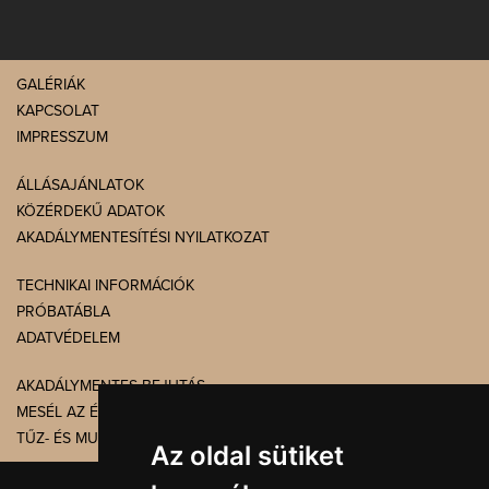
GALÉRIÁK
KAPCSOLAT
IMPRESSZUM
ÁLLÁSAJÁNLATOK
KÖZÉRDEKŰ ADATOK
AKADÁLYMENTESÍTÉSI NYILATKOZAT
TECHNIKAI INFORMÁCIÓK
PRÓBATÁBLA
ADATVÉDELEM
AKADÁLYMENTES BEJUTÁS
MESÉL AZ ÉPÜLET
TŰZ- ÉS MUNKAVÉDELEM
Az oldal sütiket