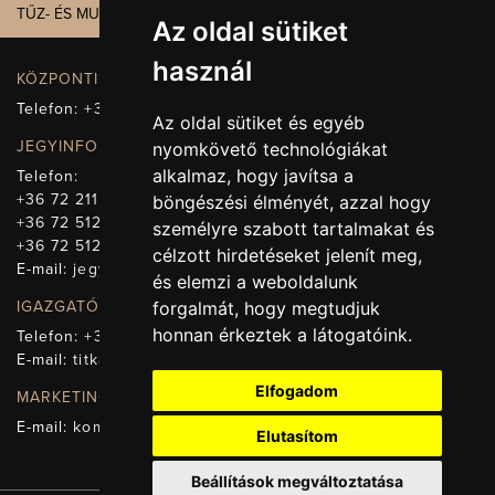
TŰZ- ÉS MUNKAVÉDELEM
Az oldal sütiket
használ
KÖZPONTI ELÉRHETŐSÉG, TELEFONKÖZPONT
Telefon:
+36 72 512-660
Az oldal sütiket és egyéb
JEGYINFORMÁCIÓ
nyomkövető technológiákat
alkalmaz, hogy javítsa a
Telefon:
+36 72 211-965
böngészési élményét, azzal hogy
+36 72 512-669
személyre szabott tartalmakat és
+36 72 512-675
célzott hirdetéseket jelenít meg,
E-mail:
jegy@pnsz.hu
és elemzi a weboldalunk
forgalmát, hogy megtudjuk
IGAZGATÓSÁG, TITKÁRSÁG
honnan érkeztek a látogatóink.
Telefon:
+36 72 512-671
E-mail:
titkarsag@pnsz.hu
Elfogadom
MARKETING, SAJTÓ, KOMMUNIKÁCIÓ
E-mail:
kommunikacio@pnsz.hu
Elutasítom
Beállítások megváltoztatása