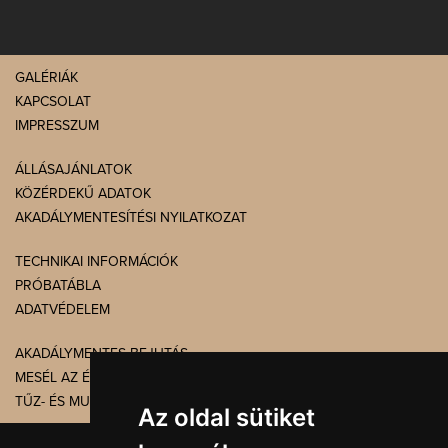
GALÉRIÁK
KAPCSOLAT
IMPRESSZUM
ÁLLÁSAJÁNLATOK
KÖZÉRDEKŰ ADATOK
AKADÁLYMENTESÍTÉSI NYILATKOZAT
TECHNIKAI INFORMÁCIÓK
PRÓBATÁBLA
ADATVÉDELEM
AKADÁLYMENTES BEJUTÁS
MESÉL AZ ÉPÜLET
TŰZ- ÉS MUNKAVÉDELEM
Az oldal sütiket