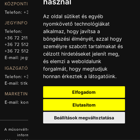
használ
KÖZPONTI ELÉRHETŐSÉG, TELEFONKÖZPONT
Telefon:
+36 72 512-660
Az oldal sütiket és egyéb
JEGYINFORMÁCIÓ
nyomkövető technológiákat
alkalmaz, hogy javítsa a
Telefon:
+36 72 211-965
böngészési élményét, azzal hogy
+36 72 512-669
személyre szabott tartalmakat és
+36 72 512-675
célzott hirdetéseket jelenít meg,
E-mail:
jegy@pnsz.hu
és elemzi a weboldalunk
forgalmát, hogy megtudjuk
IGAZGATÓSÁG, TITKÁRSÁG
honnan érkeztek a látogatóink.
Telefon:
+36 72 512-671
E-mail:
titkarsag@pnsz.hu
Elfogadom
MARKETING, SAJTÓ, KOMMUNIKÁCIÓ
E-mail:
kommunikacio@pnsz.hu
Elutasítom
Beállítások megváltoztatása
A műsorváltozás jogát fenntartjuk! A honlapon található valamennyi
információ a Pécsi Nemzeti Színház tulajdonát képezi.