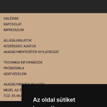
GALÉRIÁK
KAPCSOLAT
IMPRESSZUM
ÁLLÁSAJÁNLATOK
KÖZÉRDEKŰ ADATOK
AKADÁLYMENTESÍTÉSI NYILATKOZAT
TECHNIKAI INFORMÁCIÓK
PRÓBATÁBLA
ADATVÉDELEM
AKADÁLYMENTES BEJUTÁS
MESÉL AZ ÉPÜLET
TŰZ- ÉS MUNKAVÉDELEM
Az oldal sütiket