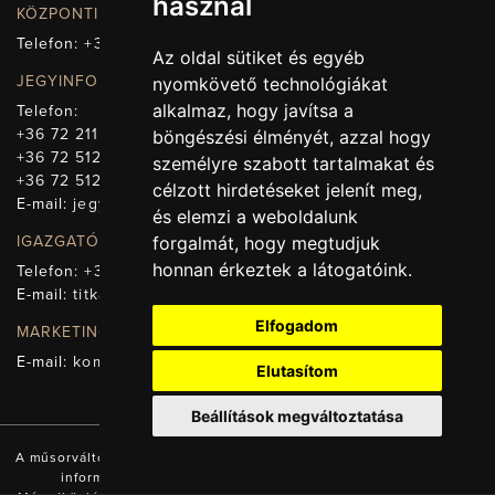
használ
KÖZPONTI ELÉRHETŐSÉG, TELEFONKÖZPONT
Telefon:
+36 72 512-660
Az oldal sütiket és egyéb
JEGYINFORMÁCIÓ
nyomkövető technológiákat
alkalmaz, hogy javítsa a
Telefon:
+36 72 211-965
böngészési élményét, azzal hogy
+36 72 512-669
személyre szabott tartalmakat és
+36 72 512-675
célzott hirdetéseket jelenít meg,
E-mail:
jegy@pnsz.hu
és elemzi a weboldalunk
forgalmát, hogy megtudjuk
IGAZGATÓSÁG, TITKÁRSÁG
honnan érkeztek a látogatóink.
Telefon:
+36 72 512-671
E-mail:
titkarsag@pnsz.hu
Elfogadom
MARKETING, SAJTÓ, KOMMUNIKÁCIÓ
E-mail:
kommunikacio@pnsz.hu
Elutasítom
Beállítások megváltoztatása
A műsorváltozás jogát fenntartjuk! A honlapon található valamennyi
információ a Pécsi Nemzeti Színház tulajdonát képezi.