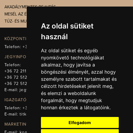
AKADÁLYMENTES BEJUTÁS
MESÉL AZ ÉPÜLET
TŰZ- ÉS MUNKAVÉDELEM
Az oldal sütiket
használ
KÖZPONTI ELÉRHETŐSÉG, TELEFONKÖZPONT
Telefon:
+36 72 512-660
Az oldal sütiket és egyéb
JEGYINFORMÁCIÓ
nyomkövető technológiákat
alkalmaz, hogy javítsa a
Telefon:
+36 72 211-965
böngészési élményét, azzal hogy
+36 72 512-669
személyre szabott tartalmakat és
+36 72 512-675
célzott hirdetéseket jelenít meg,
E-mail:
jegy@pnsz.hu
és elemzi a weboldalunk
forgalmát, hogy megtudjuk
IGAZGATÓSÁG, TITKÁRSÁG
honnan érkeztek a látogatóink.
Telefon:
+36 72 512-671
E-mail:
titkarsag@pnsz.hu
Elfogadom
MARKETING, SAJTÓ, KOMMUNIKÁCIÓ
E-mail:
kommunikacio@pnsz.hu