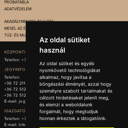
PRÓBATÁBLA
ADATVÉDELEM
AKADÁLYMENTES BEJUTÁS
MESÉL AZ ÉPÜLET
TŰZ- ÉS MUNKAVÉDELEM
Az oldal sütiket
használ
KÖZPONTI ELÉRHETŐSÉG, TELEFONKÖZPONT
Telefon:
+36 72 512-660
Az oldal sütiket és egyéb
JEGYINFORMÁCIÓ
nyomkövető technológiákat
alkalmaz, hogy javítsa a
Telefon:
+36 72 211-965
böngészési élményét, azzal hogy
+36 72 512-669
személyre szabott tartalmakat és
+36 72 512-675
célzott hirdetéseket jelenít meg,
E-mail:
jegy@pnsz.hu
és elemzi a weboldalunk
IGAZGATÓSÁG, TITKÁRSÁG
forgalmát, hogy megtudjuk
honnan érkeztek a látogatóink.
Telefon:
+36 72 512-671
E-mail:
titkarsag@pnsz.hu