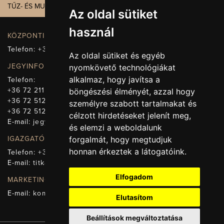
TŰZ- ÉS MUNKAVÉDELEM
Az oldal sütiket
használ
KÖZPONTI ELÉRHETŐSÉG, TELEFONKÖZPONT
Telefon:
+36 72 512-660
Az oldal sütiket és egyéb
JEGYINFORMÁCIÓ
nyomkövető technológiákat
alkalmaz, hogy javítsa a
Telefon:
+36 72 211-965
böngészési élményét, azzal hogy
+36 72 512-669
személyre szabott tartalmakat és
+36 72 512-675
célzott hirdetéseket jelenít meg,
E-mail:
jegy@pnsz.hu
és elemzi a weboldalunk
forgalmát, hogy megtudjuk
IGAZGATÓSÁG, TITKÁRSÁG
honnan érkeztek a látogatóink.
Telefon:
+36 72 512-671
E-mail:
titkarsag@pnsz.hu
Elfogadom
MARKETING, SAJTÓ, KOMMUNIKÁCIÓ
E-mail:
kommunikacio@pnsz.hu
Elutasítom
Beállítások megváltoztatása