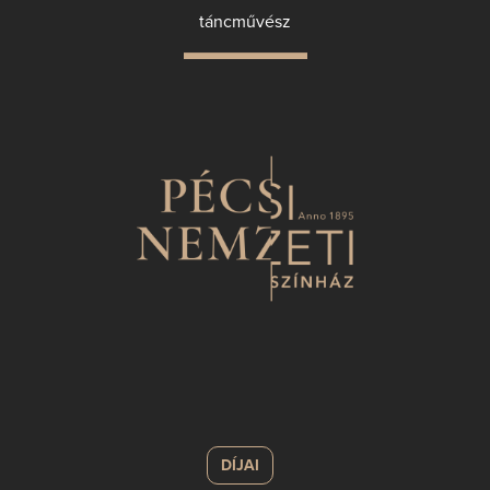
táncművész
DÍJAI