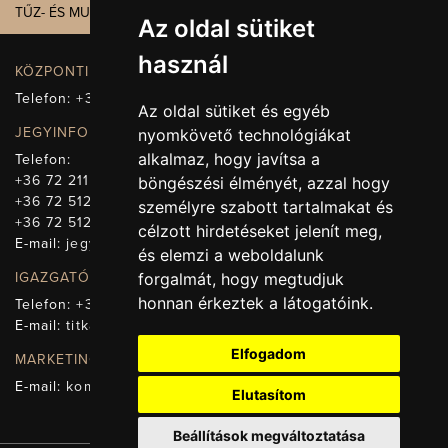
TŰZ- ÉS MUNKAVÉDELEM
Az oldal sütiket
használ
KÖZPONTI ELÉRHETŐSÉG, TELEFONKÖZPONT
Telefon:
+36 72 512-660
Az oldal sütiket és egyéb
JEGYINFORMÁCIÓ
nyomkövető technológiákat
alkalmaz, hogy javítsa a
Telefon:
+36 72 211-965
böngészési élményét, azzal hogy
+36 72 512-669
személyre szabott tartalmakat és
+36 72 512-675
célzott hirdetéseket jelenít meg,
E-mail:
jegy@pnsz.hu
és elemzi a weboldalunk
forgalmát, hogy megtudjuk
IGAZGATÓSÁG, TITKÁRSÁG
honnan érkeztek a látogatóink.
Telefon:
+36 72 512-671
E-mail:
titkarsag@pnsz.hu
Elfogadom
MARKETING, SAJTÓ, KOMMUNIKÁCIÓ
E-mail:
kommunikacio@pnsz.hu
Elutasítom
Beállítások megváltoztatása