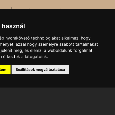
AKADÁLYMENTES BEJUTÁS
MESÉL AZ ÉPÜLET
TŰZ- ÉS MUNKAVÉDELEM
t használ
gyéb nyomkövető technológiákat alkalmaz, hogy
MARKETING, SAJTÓ,
lményét, azzal hogy személyre szabott tartalmakat
KOMMUNIKÁCIÓ
 jelenít meg, és elemzi a weboldalunk forgalmát,
E-mail:
kommunikacio@pnsz.hu
 érkeztek a látogatóink.
ítom
Beállítások megváltoztatása
ti Színház tulajdonát
vel lehetséges!