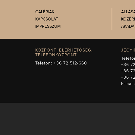
GALÉRIÁK
ÁLLÁS
KAPCSOLAT
KÖZÉR
IMPRESSZUM
AKADÁ
KÖZPONTI ELÉRHETŐSÉG,
JEGY
TELEFONKÖZPONT
Telefo
Telefon:
+36 72 512-660
+36 72
+36 7
+36 7
E-mail
A műsorváltozás jogá
képezi. Másodk