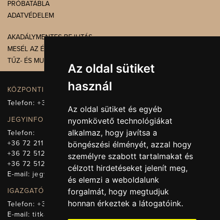
PRÓBATÁBLA
ADATVÉDELEM
AKADÁLYMENTES BEJUTÁS
MESÉL AZ ÉPÜLET
TŰZ- ÉS MUNKAVÉDELEM
Az oldal sütiket
használ
KÖZPONTI ELÉRHETŐSÉG, TELEFONKÖZPONT
Telefon:
+36 72 512-660
Az oldal sütiket és egyéb
JEGYINFORMÁCIÓ
nyomkövető technológiákat
alkalmaz, hogy javítsa a
Telefon:
+36 72 211-965
böngészési élményét, azzal hogy
+36 72 512-669
személyre szabott tartalmakat és
+36 72 512-675
célzott hirdetéseket jelenít meg,
E-mail:
jegy@pnsz.hu
és elemzi a weboldalunk
IGAZGATÓSÁG, TITKÁRSÁG
forgalmát, hogy megtudjuk
honnan érkeztek a látogatóink.
Telefon:
+36 72 512-671
E-mail:
titkarsag@pnsz.hu