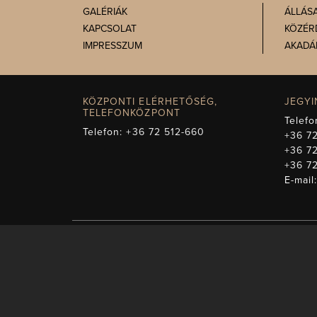
GALÉRIÁK
ÁLLÁS
KAPCSOLAT
KÖZÉR
IMPRESSZUM
AKADÁ
KÖZPONTI ELÉRHETŐSÉG,
JEGY
TELEFONKÖZPONT
Telefo
Telefon:
+36 72 512-660
+36 72
+36 7
+36 7
E-mail
A műsorváltozás jogá
képezi. Másodk