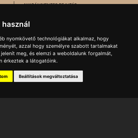
AKADÁLYMENTES BEJUTÁS
MESÉL AZ ÉPÜLET
TŰZ- ÉS MUNKAVÉDELEM
t használ
gyéb nyomkövető technológiákat alkalmaz, hogy
MARKETING, SAJTÓ,
lményét, azzal hogy személyre szabott tartalmakat
KOMMUNIKÁCIÓ
 jelenít meg, és elemzi a weboldalunk forgalmát,
E-mail:
kommunikacio@pnsz.hu
 érkeztek a látogatóink.
ítom
Beállítások megváltoztatása
ti Színház tulajdonát
vel lehetséges!