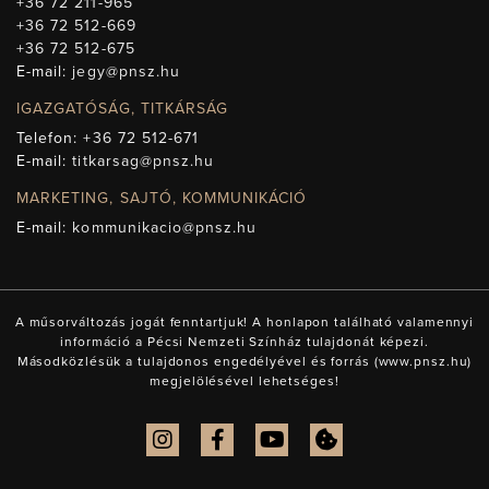
+36 72 211-965
+36 72 512-669
+36 72 512-675
E-mail:
jegy@pnsz.hu
IGAZGATÓSÁG, TITKÁRSÁG
Telefon:
+36 72 512-671
E-mail:
titkarsag@pnsz.hu
MARKETING, SAJTÓ, KOMMUNIKÁCIÓ
E-mail:
kommunikacio@pnsz.hu
A műsorváltozás jogát fenntartjuk! A honlapon található valamennyi
információ a Pécsi Nemzeti Színház tulajdonát képezi.
Másodközlésük a tulajdonos engedélyével és forrás (www.pnsz.hu)
megjelölésével lehetséges!