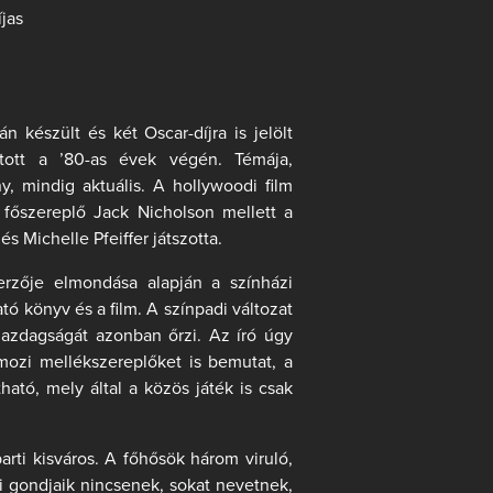
jas
készült és két Oscar-díjra is jelölt
atott a ’80-as évek végén. Témája,
 mindig aktuális. A hollywoodi film
i főszereplő Jack Nicholson mellett a
 Michelle Pfeiffer játszotta.
zerzője elmondása alapján a színházi
ató könyv és a film. A színpadi változat
i gazdagságát azonban őrzi. Az író úgy
mozi mellékszereplőket is bemutat, a
tható, mely által a közös játék is csak
rti kisváros. A főhősök három viruló,
i gondjaik nincsenek, sokat nevetnek,