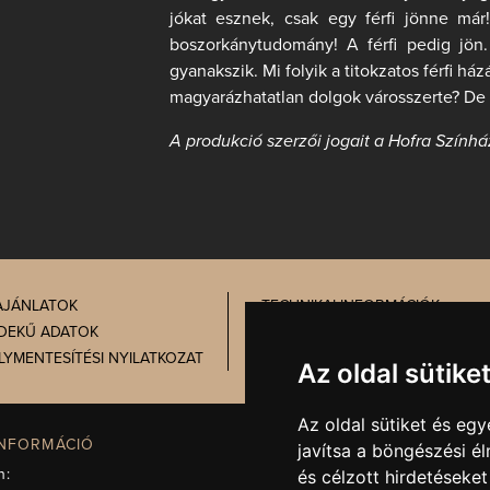
jókat esznek, csak egy férfi jönne már! 
boszorkánytudomány! A férfi pedig jön.
gyanakszik. Mi folyik a titokzatos férfi h
magyarázhatatlan dolgok városszerte? De té
A produkció szerzői jogait a Hofra Színhá
AJÁNLATOK
TECHNIKAI INFORMÁCIÓK
DEKŰ ADATOK
PRÓBATÁBLA
LYMENTESÍTÉSI NYILATKOZAT
ADATVÉDELEM
Az oldal sütike
Az oldal sütiket és e
INFORMÁCIÓ
IGAZGATÓSÁG, TITKÁRSÁG
javítsa a böngészési é
n:
Telefon:
+36 72 512-671
és célzott hirdetéseket