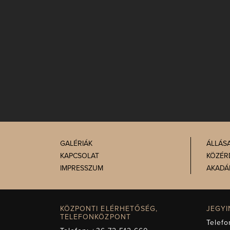
GALÉRIÁK
ÁLLÁS
KAPCSOLAT
KÖZÉR
IMPRESSZUM
AKADÁ
KÖZPONTI ELÉRHETŐSÉG,
JEGY
TELEFONKÖZPONT
Telefo