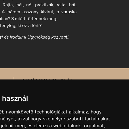
Rajta, hát, női praktikák, rajta, hát,
 A három asszony kivirul, a városka
ázában? S miért történnek meg-
nyleg, ki ez a férfi?!
zi és Irodalmi Ügynökség közvetíti.
AKADÁLYMENTES BEJUTÁS
MESÉL AZ ÉPÜLET
TŰZ- ÉS MUNKAVÉDELEM
t használ
gyéb nyomkövető technológiákat alkalmaz, hogy
MARKETING, SAJTÓ,
lményét, azzal hogy személyre szabott tartalmakat
KOMMUNIKÁCIÓ
 jelenít meg, és elemzi a weboldalunk forgalmát,