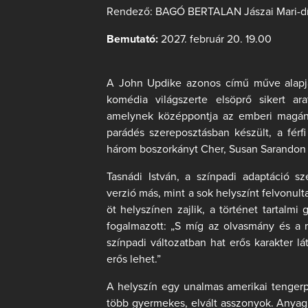
Rendező:
BAGÓ BERTALAN Jászai Mari-dí
Bemutató:
2027. február 20. 19.00
A John Updike azonos című műve alapján 
komédia világszerte elsöprő sikert ar
amelynek középpontja az emberi magány,
parádés szereposztásban készült, a férf
három boszorkányt Cher, Susan Sarandon és
Tasnádi István, a színpadi adaptáció s
verzió más, mint a sok helyszínt felvonult
öt helyszínen zajlik, a történet tartalm
fogalmazott: „S míg az olvasmány és a 
színpadi változatban hat erős karakter lá
erős lehet.”
A helyszín egy unalmas amerikai tengerpa
több gyermekes, elvált asszonyok. Anyag