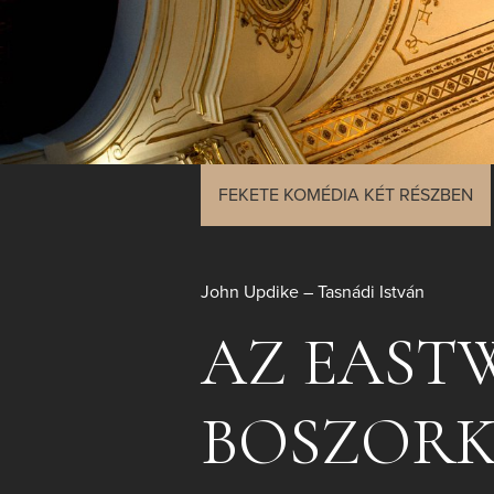
FEKETE KOMÉDIA KÉT RÉSZBEN
John Updike – Tasnádi István
AZ EAST
BOSZOR