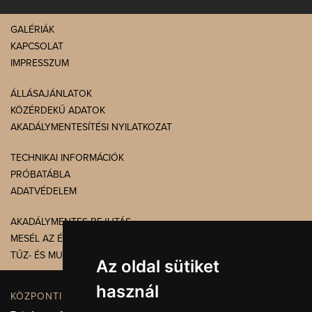
GALÉRIÁK
KAPCSOLAT
IMPRESSZUM
ÁLLÁSAJÁNLATOK
KÖZÉRDEKŰ ADATOK
AKADÁLYMENTESÍTÉSI NYILATKOZAT
TECHNIKAI INFORMÁCIÓK
PRÓBATÁBLA
ADATVÉDELEM
AKADÁLYMENTES BEJUTÁS
MESÉL AZ ÉPÜLET
TŰZ- ÉS MUNKAVÉDELEM
Az oldal sütiket
használ
KÖZPONTI ELÉRHETŐSÉG, TELEFONKÖZPONT