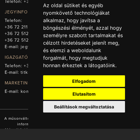
Telefon:
+36 72 512-660
Az oldal sütiket és egyéb
JEGYINFORMÁCIÓ
nyomkövető technológiákat
alkalmaz, hogy javítsa a
Telefon:
+36 72 211-965
böngészési élményét, azzal hogy
+36 72 512-669
személyre szabott tartalmakat és
+36 72 512-675
célzott hirdetéseket jelenít meg,
E-mail:
jegy@pnsz.hu
és elemzi a weboldalunk
IGAZGATÓSÁG, TITKÁRSÁG
forgalmát, hogy megtudjuk
honnan érkeztek a látogatóink.
Telefon:
+36 72 512-671
E-mail:
titkarsag@pnsz.hu
Elfogadom
MARKETING, SAJTÓ, KOMMUNIKÁCIÓ
E-mail:
kommunikacio@pnsz.hu
Elutasítom
Beállítások megváltoztatása
A műsorváltozás jogát fenntartjuk! A honlapon található valamennyi
információ a Pécsi Nemzeti Színház tulajdonát képezi.
Másodközlésük a tulajdonos engedélyével és forrás (www.pnsz.hu)
megjelölésével lehetséges!