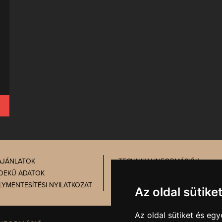
AJÁNLATOK
TECHNIKAI INFORMÁCIÓK
DEKŰ ADATOK
PRÓBATÁBLA
LYMENTESÍTÉSI NYILATKOZAT
ADATVÉDELEM
Az oldal sütike
Az oldal sütiket és e