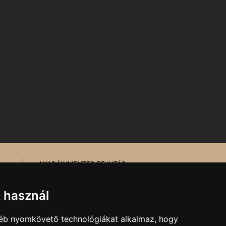
AKADÁLYMENTES BEJUTÁS
MESÉL AZ ÉPÜLET
TŰZ- ÉS MUNKAVÉDELEM
t használ
gyéb nyomkövető technológiákat alkalmaz, hogy