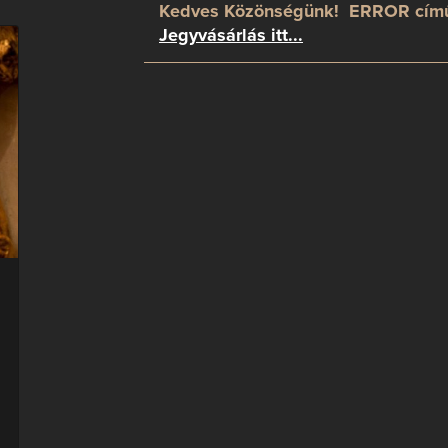
Kedves Közönségünk! ERROR című
Jegyvásárlás itt...