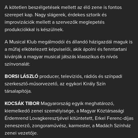
A kötetlen beszélgetések mellett az élő zene is fontos
szerepet kap. Nagy slágerek, érdekes sztorik és
improvizációk mellett a szervezők meglepetés
produkciókkal is készülnek.
A Musical Klub megálmodói és állandó házigazdái maguk is
a műfaj elkötelezett képviselői, akik ápolni és fenntartani
kívánják a magyar musical játszás klasszikus és nívós
színvonalát:
BORSI LÁSZLÓ
producer, televíziós, rádiós és színpadi
szerkesztő-műsorvezető, az egykori Király Szín
társalapítója.
KOCSÁK TIBOR
Magyarország egyik meghatározó,
kiemelkedő zenei személyisége, a Magyar Köztársasági
Érdemrend Lovagkeresztjével kitüntetett, Erkel Ferenc-díjas
zeneszerző, zongoraművész, karmester, a Madách Színház
zenei vezetője.