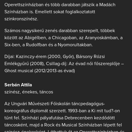
Operettszínházban és több darabban játszik a Madách
Színházban is. Emellett sokat foglalkoztatott
szinkronszínész.
Számos nagysikerű zenés darabban szerepelt, többek
között az Abigélben, a Chicagoban, az Aranyoskámban, a
Six-ben, a Rudolfban és a Nyomorultakban.
Díjai: Kazinczy-érem (2000, Győr), Bársony Rózsi
Emlékgyűrű (2008), Csillag-díj: Az évad női főszereplője –
Ghost musical (2012/2013-as évad)
Serbán Attila
színész, énekes, táncos
Az Ungvári Művészeti Főiskolán táncpedagógus-
koreográfus diplomát szerzett. 1993-ban a Ki mit tud?-on
tűnt fel. Színházi pályafutása Debrecenben kezdődött
táncosként, majd a Rock és Musical Színházban lépett fel
színész-énekesként. Láthattuk őt az Operettszínházban és