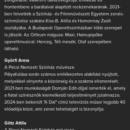
frontembere a barátaival alapított rockzenekarának. 2021-
ben felvették a Színház- és Filmművészeti Egyetem zenés-
színművész szakára Kiss-B. Atilla és Homonnay Zsolt
osztályába. A Budapesti Operettszínházban több szerepet
is játszik: Az Orfeum mágusa: Maxi, Hamupipőke
operettmusical: Herceg, Téli mesék: Olaf szerepében
látható.
Györfi Anna
A Pécsi Nemzeti Színház művésze.
Pályafutása során számos emlékezetes alakítást nyújtott,
melyekkel elnyerte a közönség és a szakma elismerését.
2021-ben munkásságát Domján Edit-díjjal ismerték el, amely
a fiatal színésznők kiemelkedő teljesítményét jutalmazza.
2024-ben bekerült "A Dal" című televíziós műsor legjobb 40
előadója közé, ami zenei tehetségét is bizonyítja.
Götz Attila
A Pécsi Nemzeti Színház művésze.