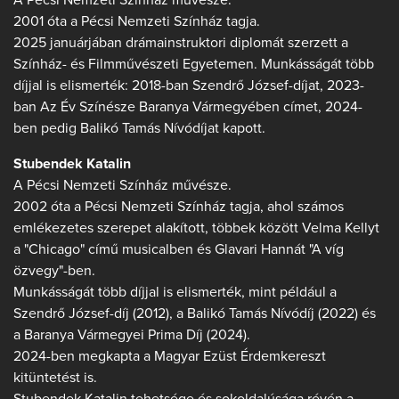
2001 óta a Pécsi Nemzeti Színház tagja.
2025 januárjában drámainstruktori diplomát szerzett a
Színház- és Filmművészeti Egyetemen. Munkásságát több
díjjal is elismerték: 2018-ban Szendrő József-díjat, 2023-
ban Az Év Színésze Baranya Vármegyében címet, 2024-
ben pedig Balikó Tamás Nívódíjat kapott.
Stubendek Katalin
A Pécsi Nemzeti Színház művésze.
2002 óta a Pécsi Nemzeti Színház tagja, ahol számos
emlékezetes szerepet alakított, többek között Velma Kellyt
a "Chicago" című musicalben és Glavari Hannát "A víg
özvegy"-ben.
Munkásságát több díjjal is elismerték, mint például a
Szendrő József-díj (2012), a Balikó Tamás Nívódíj (2022) és
a Baranya Vármegyei Prima Díj (2024).
2024-ben megkapta a Magyar Ezüst Érdemkereszt
kitüntetést is.
Stubendek Katalin tehetsége és sokoldalúsága révén a