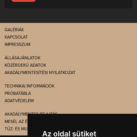
GALÉRIÁK
KAPCSOLAT
IMPRESSZUM
ÁLLÁSAJÁNLATOK
KÖZÉRDEKŰ ADATOK
AKADÁLYMENTESÍTÉSI NYILATKOZAT
TECHNIKAI INFORMÁCIÓK
PRÓBATÁBLA
ADATVÉDELEM
AKADÁLYMENTES BEJUTÁS
MESÉL AZ ÉPÜLET
TŰZ- ÉS MUNKAVÉDELEM
Az oldal sütiket