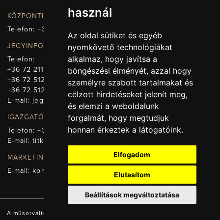
használ
KÖZPONTI ELÉRHETŐSÉG, TELEFONKÖZPONT
Telefon:
+36 72 512-660
Az oldal sütiket és egyéb
JEGYINFORMÁCIÓ
nyomkövető technológiákat
alkalmaz, hogy javítsa a
Telefon:
+36 72 211-965
böngészési élményét, azzal hogy
+36 72 512-669
személyre szabott tartalmakat és
+36 72 512-675
célzott hirdetéseket jelenít meg,
E-mail:
jegy@pnsz.hu
és elemzi a weboldalunk
IGAZGATÓSÁG, TITKÁRSÁG
forgalmát, hogy megtudjuk
honnan érkeztek a látogatóink.
Telefon:
+36 72 512-671
E-mail:
titkarsag@pnsz.hu
Elfogadom
MARKETING, SAJTÓ, KOMMUNIKÁCIÓ
E-mail:
kommunikacio@pnsz.hu
Elutasítom
Beállítások megváltoztatása
A műsorváltozás jogát fenntartjuk! A honlapon található valamennyi