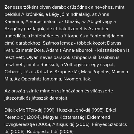
Zeneszerzőként olyan darabok fűződnek a nevéhez, mint
például A krónikás, a Légy jó mindhalálig, az Anna
Karenina, A vörös malom, az Utazás, az Abigél vagy a
Szegény gazdagok, de írt balettzenét is Az ember
tragédiája, a Hófehérke és a 7 törpe és a Fantomfájdalom
című darabokhoz. Számos lemez - többek között Darvas
Iván, Szinetár Dóra, Adamis Anna-albumok - készítésében is
részt vett. Olyan neves darabok színpadra állításában is
részt vett, mint a Rocksuli, a Volt egyszer egy csapat,
Cabaret, Jézus Krisztus Szupersztár, Mary Poppins, Mamma
Mia, Az Operaház fantomja, Nyomorultak.
Az ország szinte minden színházában és világszerte
játszották és játsszák darabjait.
Díjai: eMeRTon-díj (1991), Huszka Jenő-díj (1995), Erkel
Ferenc-díj (2004), Magyar Köztársasági Érdemrend
lovagkeresztje (2005), Artisjus-díj (2006), Fényes Szabolcs-
díj (2008), Budapestért díj (2009)