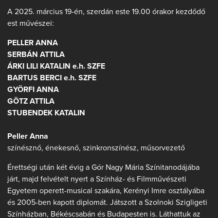
A 2025. március 19-én, szerdán este 19.00 órakor kezdődő
est művészei:
PELLER ANNA
SERBÁN ATTILA
ÁRKI LILI KATALIN e.h. SZFE
BARTUS BERCI e.h. SZFE
GYÖRFI ANNA
GÖTZ ATTILA
STUBENDEK KATALIN
Peller Anna
színésznő, énekesnő, szinkronszínész, műsorvezető
Érettségi után két évig a Gór Nagy Mária Színitanodájába
járt, majd felvételt nyert a Színház- és Filmművészeti
Egyetem operett-musical szakára, Kerényi Imre osztályába
és 2005-ben kapott diplomát. Játszott a Szolnoki Szigligeti
Színházban, Békéscsabán és Budapesten is. Láthattuk az