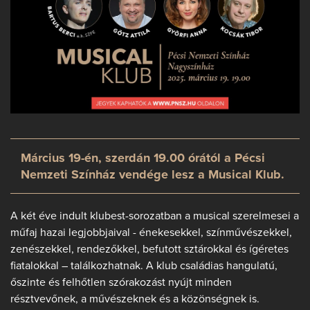
Március 19-én, szerdán 19.00 órától a Pécsi
Nemzeti Színház vendége lesz a Musical Klub.
A két éve indult klubest-sorozatban a musical szerelmesei a
műfaj hazai legjobbjaival - énekesekkel, színművészekkel,
zenészekkel, rendezőkkel, befutott sztárokkal és ígéretes
fiatalokkal – találkozhatnak. A klub családias hangulatú,
őszinte és felhőtlen szórakozást nyújt minden
résztvevőnek, a művészeknek és a közönségnek is.