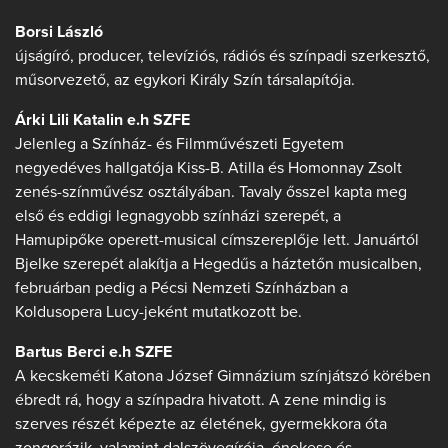
Borsi László
újságíró, producer, televíziós, rádiós és színpadi szerkesztő,
műsorvezető, az egykori Király Szín társalapítója.
Árki Lili Katalin e.h SZFE
Jelenleg a Színház- és Filmművészeti Egyetem
negyedéves hallgatója Kiss-B. Atilla és Homonnay Zsolt
zenés-színművész osztályában. Tavaly ősszel kapta meg
első és eddigi legnagyobb színházi szerepét, a
Hamupipőke operett-musical címszereplője lett. Januártól
Bjelke szerepét alakítja a Hegedűs a háztetőn musicalben,
februárban pedig a Pécsi Nemzeti Színházban a
Koldusopera Lucy-jeként mutatkozott be.
Bartus Berci e.h SZFE
A kecskeméti Katona József Gimnázium színjátszó körében
ébredt rá, hogy a színpadra hivatott. A zene mindig is
szerves részét képezte az életének, gyermekkora óta
zongorázik, valamint dalszövegírója, énekese és