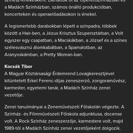
a Madách Színházban, számos önálló produkcióban,
koncerteken és operaelőadásokon is énekel.
A legismertebb darabokban lépett a színpadra, többek
között a Hair-ben, a Jézus Krisztus Szupersztárban, a Volt
egyszer egy csapatban, a Macskákban, a József és a színes
szélesvásznú álomkabátban, a Spamalotban, az
Aranyoskámban, a Pretty Woman-ban.
Kocsák Tibor
A Magyar Köztársasági Érdemrend Lovagkeresztjével
kitüntetett Erkel Ferenc-díjas zeneszerző, zongoraművész,
karmester, egyetemi tanár, a Madách Színház zenei
vezetője.
Zenei tanulmányai a Zeneművészeti Főiskolán végezte. A
Színház- és Filmművészeti Főiskola adjunktusa, docense
volt. A Rock Színház zeneszerzője, karmestere volt, majd
1989-től a Madách Színház zenei vezetőjeként dolgozik.