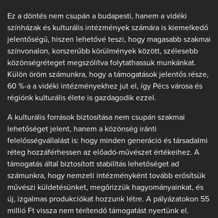
Ez a döntés nem csupán a budapesti, hanem a vidéki
színházak és kulturális intézmények számára is kiemelkedő
jelentőségű, hiszen lehetővé teszi, hogy magasabb szakmai
színvonalon, korszerűbb körülmények között, szélesebb
közönségréteget megszólítva folytathassuk munkánkat.
Külön öröm számunkra, hogy a támogatások jelentős része,
60 %-a a vidéki intézményekhez jut el, így Pécs városa és
régiónk kulturális élete is gazdagodik ezzel.
A kulturális források biztosítása nem csupán szakmai
lehetőséget jelent, hanem a közönség iránti
felelősségvállalást is: hogy minden generáció és társadalmi
réteg hozzáférhessen az előadó-művészet értékeihez. A
támogatás által biztosított stabilitás lehetőséget ad
számunkra, hogy nemzeti intézményként tovább erősítsük
művészi küldetésünket, megőrizzük hagyományainkat, és
új, izgalmas produkciókat hozzunk létre. A pályázatokon 55
millió Ft vissza nem térítendő támogatást nyertünk el.