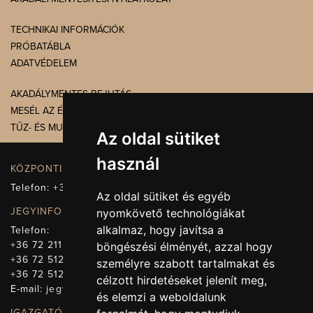
TECHNIKAI INFORMÁCIÓK
PRÓBATÁBLA
ADATVÉDELEM
AKADÁLYMENTES BEJUTÁS
MESÉL AZ ÉPÜLET
TŰZ- ÉS MUNKAVÉDELEM
Az oldal sütiket
használ
KÖZPONTI ELÉRHETŐSÉG, TELEFONKÖZPONT
Telefon:
+36 72 512-660
Az oldal sütiket és egyéb
JEGYINFORMÁCIÓ
nyomkövető technológiákat
alkalmaz, hogy javítsa a
Telefon:
+36 72 211-965
böngészési élményét, azzal hogy
+36 72 512-669
személyre szabott tartalmakat és
+36 72 512-675
célzott hirdetéseket jelenít meg,
E-mail:
jegy@pnsz.hu
és elemzi a weboldalunk
IGAZGATÓSÁG, TITKÁRSÁG