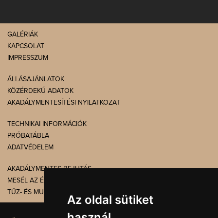
GALÉRIÁK
KAPCSOLAT
IMPRESSZUM
ÁLLÁSAJÁNLATOK
KÖZÉRDEKŰ ADATOK
AKADÁLYMENTESÍTÉSI NYILATKOZAT
TECHNIKAI INFORMÁCIÓK
PRÓBATÁBLA
ADATVÉDELEM
AKADÁLYMENTES BEJUTÁS
MESÉL AZ ÉPÜLET
TŰZ- ÉS MUNKAVÉDELEM
Az oldal sütiket
használ