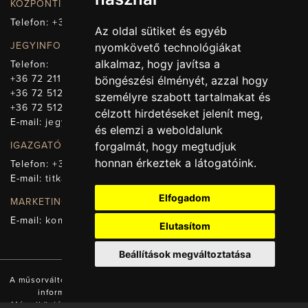
KÖZPONTI ELÉRHETŐSÉG, TELEFONKÖZPONT
Telefon:
+36 72 512-660
Az oldal sütiket és egyéb
JEGYINFORMÁCIÓ
nyomkövető technológiákat
alkalmaz, hogy javítsa a
Telefon:
+36 72 211-965
böngészési élményét, azzal hogy
+36 72 512-669
személyre szabott tartalmakat és
+36 72 512-675
célzott hirdetéseket jelenít meg,
E-mail:
jegy@pnsz.hu
és elemzi a weboldalunk
IGAZGATÓSÁG, TITKÁRSÁG
forgalmát, hogy megtudjuk
honnan érkeztek a látogatóink.
Telefon:
+36 72 512-671
E-mail:
titkarsag@pnsz.hu
Elfogadom
MARKETING, SAJTÓ, KOMMUNIKÁCIÓ
E-mail:
kommunikacio@pnsz.hu
Elutasítom
Beállítások megváltoztatása
A műsorváltozás jogát fenntartjuk! A honlapon található valamennyi
információ a Pécsi Nemzeti Színház tulajdonát képezi.
Másodközlésük a tulajdonos engedélyével és forrás (www.pnsz.hu)