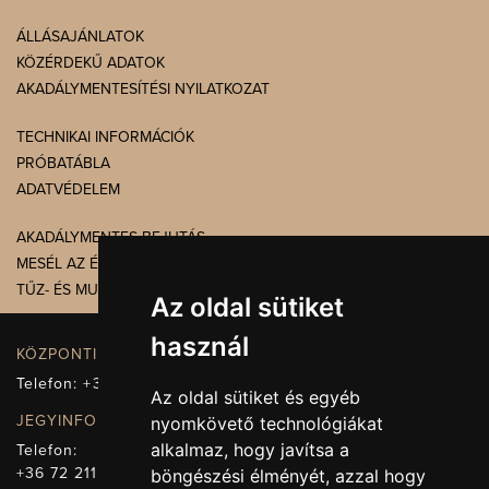
ÁLLÁSAJÁNLATOK
KÖZÉRDEKŰ ADATOK
AKADÁLYMENTESÍTÉSI NYILATKOZAT
TECHNIKAI INFORMÁCIÓK
PRÓBATÁBLA
ADATVÉDELEM
AKADÁLYMENTES BEJUTÁS
MESÉL AZ ÉPÜLET
TŰZ- ÉS MUNKAVÉDELEM
Az oldal sütiket
használ
KÖZPONTI ELÉRHETŐSÉG, TELEFONKÖZPONT
Telefon:
+36 72 512-660
Az oldal sütiket és egyéb
JEGYINFORMÁCIÓ
nyomkövető technológiákat
alkalmaz, hogy javítsa a
Telefon:
+36 72 211-965
böngészési élményét, azzal hogy