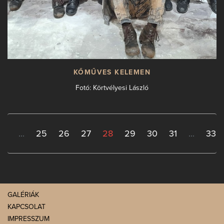
KŐMŰVES KELEMEN
Fotó: Körtvélyesi László
2
...
25
26
27
28
29
30
31
...
33
GALÉRIÁK
KAPCSOLAT
IMPRESSZUM