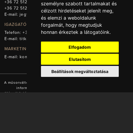
+36 72 512-669
személyre szabott tartalmakat és
+36 72 512-675
célzott hirdetéseket jelenít meg,
E-mail:
jegy@pnsz.hu
és elemzi a weboldalunk
IGAZGATÓSÁG, TITKÁRSÁG
forgalmát, hogy megtudjuk
honnan érkeztek a látogatóink.
Telefon:
+36 72 512-671
E-mail:
titkarsag@pnsz.hu
Elfogadom
MARKETING, SAJTÓ, KOMMUNIKÁCIÓ
E-mail:
kommunikacio@pnsz.hu
Elutasítom
Beállítások megváltoztatása
A műsorváltozás jogát fenntartjuk! A honlapon található valamennyi
információ a Pécsi Nemzeti Színház tulajdonát képezi.
Másodközlésük a tulajdonos engedélyével és forrás (www.pnsz.hu)
megjelölésével lehetséges!