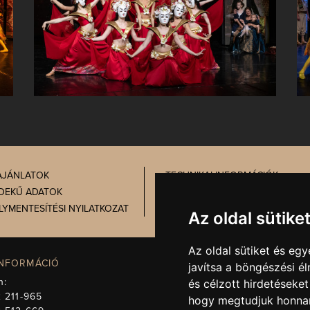
AJÁNLATOK
TECHNIKAI INFORMÁCIÓK
DEKŰ ADATOK
PRÓBATÁBLA
LYMENTESÍTÉSI NYILATKOZAT
ADATVÉDELEM
Az oldal sütike
Az oldal sütiket és e
INFORMÁCIÓ
IGAZGATÓSÁG, TITKÁRSÁG
javítsa a böngészési é
n:
Telefon:
+36 72 512-671
és célzott hirdetéseket
 211-965
E-mail:
titkarsag@pnsz.hu
hogy megtudjuk honnan