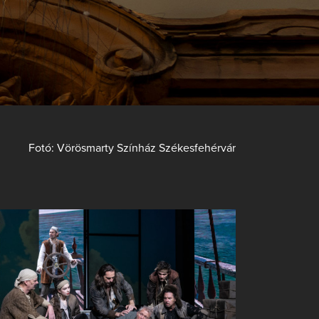
Fotó: Vörösmarty Színház Székesfehérvár