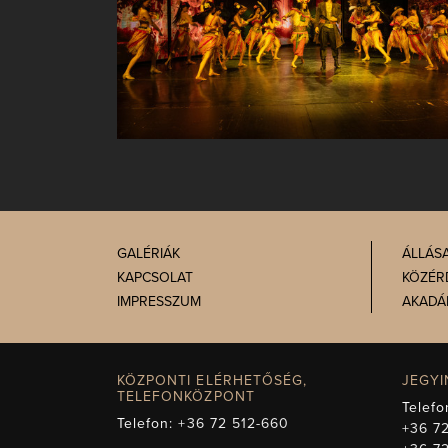
GALÉRIÁK
ÁLLÁS
KAPCSOLAT
KÖZÉR
IMPRESSZUM
AKADÁ
KÖZPONTI ELÉRHETŐSÉG,
JEGY
TELEFONKÖZPONT
Telefo
Telefon:
+36 72 512-660
+36 72