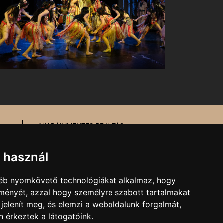
AKADÁLYMENTES BEJUTÁS
MESÉL AZ ÉPÜLET
TŰZ- ÉS MUNKAVÉDELEM
t használ
gyéb nyomkövető technológiákat alkalmaz, hogy
MARKETING, SAJTÓ,
lményét, azzal hogy személyre szabott tartalmakat
KOMMUNIKÁCIÓ
 jelenít meg, és elemzi a weboldalunk forgalmát,
E-mail:
kommunikacio@pnsz.hu
 érkeztek a látogatóink.