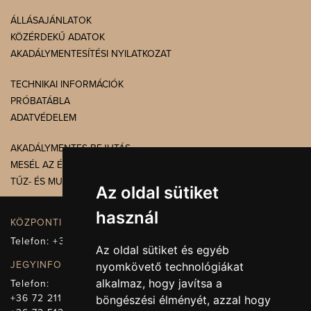
ÁLLÁSAJÁNLATOK
KÖZÉRDEKŰ ADATOK
AKADÁLYMENTESÍTÉSI NYILATKOZAT
TECHNIKAI INFORMÁCIÓK
PRÓBATÁBLA
ADATVÉDELEM
AKADÁLYMENTES BEJUTÁS
MESÉL AZ ÉPÜLET
TŰZ- ÉS MUNKAVÉDELEM
Az oldal sütiket
használ
KÖZPONTI ELÉRHETŐSÉG, TELEFONKÖZPONT
Telefon:
+36 72 512-660
Az oldal sütiket és egyéb
JEGYINFORMÁCIÓ
nyomkövető technológiákat
alkalmaz, hogy javítsa a
Telefon:
+36 72 211-965
böngészési élményét, azzal hogy