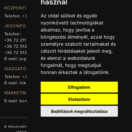
használ
KÖZPONTI ELÉRHETŐSÉG, TELEFONKÖZPONT
Az oldal sütiket és egyéb
Telefon:
+36 72 512-660
nyomkövető technológiákat
JEGYINFORMÁCIÓ
alkalmaz, hogy javítsa a
Telefon:
böngészési élményét, azzal hogy
+36 72 211-965
személyre szabott tartalmakat és
+36 72 512-669
célzott hirdetéseket jelenít meg,
+36 72 512-675
és elemzi a weboldalunk
E-mail:
jegy@pnsz.hu
forgalmát, hogy megtudjuk
IGAZGATÓSÁG, TITKÁRSÁG
honnan érkeztek a látogatóink.
Telefon:
+36 72 512-671
E-mail:
titkarsag@pnsz.hu
Elfogadom
MARKETING, SAJTÓ, KOMMUNIKÁCIÓ
Elutasítom
E-mail:
kommunikacio@pnsz.hu
Beállítások megváltoztatása
A műsorváltozás jogát fenntartjuk! A honlapon található valamennyi
információ a Pécsi Nemzeti Színház tulajdonát képezi.