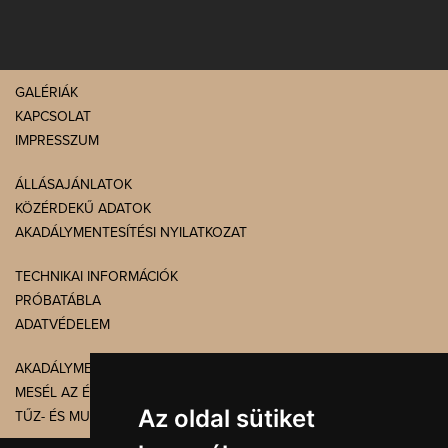
GALÉRIÁK
KAPCSOLAT
IMPRESSZUM
ÁLLÁSAJÁNLATOK
KÖZÉRDEKŰ ADATOK
AKADÁLYMENTESÍTÉSI NYILATKOZAT
TECHNIKAI INFORMÁCIÓK
PRÓBATÁBLA
ADATVÉDELEM
AKADÁLYMENTES BEJUTÁS
MESÉL AZ ÉPÜLET
Az oldal sütiket
TŰZ- ÉS MUNKAVÉDELEM