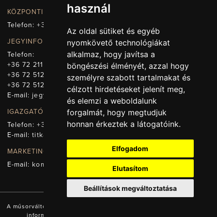
használ
KÖZPONTI ELÉRHETŐSÉG, TELEFONKÖZPONT
Telefon:
+36 72 512-660
Az oldal sütiket és egyéb
JEGYINFORMÁCIÓ
nyomkövető technológiákat
alkalmaz, hogy javítsa a
Telefon:
+36 72 211-965
böngészési élményét, azzal hogy
+36 72 512-669
személyre szabott tartalmakat és
+36 72 512-675
célzott hirdetéseket jelenít meg,
E-mail:
jegy@pnsz.hu
és elemzi a weboldalunk
IGAZGATÓSÁG, TITKÁRSÁG
forgalmát, hogy megtudjuk
honnan érkeztek a látogatóink.
Telefon:
+36 72 512-671
E-mail:
titkarsag@pnsz.hu
Elfogadom
MARKETING, SAJTÓ, KOMMUNIKÁCIÓ
E-mail:
kommunikacio@pnsz.hu
Elutasítom
Beállítások megváltoztatása
A műsorváltozás jogát fenntartjuk! A honlapon található valamennyi
információ a Pécsi Nemzeti Színház tulajdonát képezi.