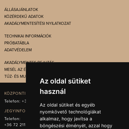
ÁLLÁSAJÁNLATOK
KÖZÉRDEKŰ ADATOK
AKADÁLYMENTESÍTÉSI NYILATKOZAT
TECHNIKAI INFORMÁCIÓK
PRÓBATÁBLA
ADATVÉDELEM
AKADÁLYMENTES BEJUTÁS
MESÉL AZ ÉPÜLET
TŰZ- ÉS MUNKAVÉDELEM
Az oldal sütiket
használ
KÖZPONTI ELÉRHETŐSÉG, TELEFONKÖZPONT
Telefon:
+36 72 512-660
Az oldal sütiket és egyéb
JEGYINFORMÁCIÓ
nyomkövető technológiákat
alkalmaz, hogy javítsa a
Telefon:
+36 72 211-965
böngészési élményét, azzal hogy