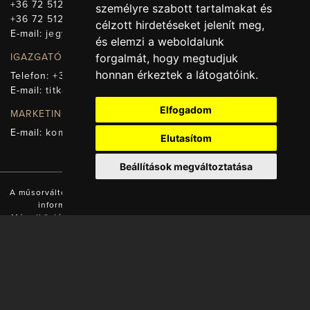
+36 72 512-669
személyre szabott tartalmakat és
+36 72 512-675
célzott hirdetéseket jelenít meg,
E-mail:
jegy@pnsz.hu
és elemzi a weboldalunk
IGAZGATÓSÁG, TITKÁRSÁG
forgalmát, hogy megtudjuk
honnan érkeztek a látogatóink.
Telefon:
+36 72 512-671
E-mail:
titkarsag@pnsz.hu
Elfogadom
MARKETING, SAJTÓ, KOMMUNIKÁCIÓ
E-mail:
kommunikacio@pnsz.hu
Elutasítom
Beállítások megváltoztatása
A műsorváltozás jogát fenntartjuk! A honlapon található valamennyi
információ a Pécsi Nemzeti Színház tulajdonát képezi.
Másodközlésük a tulajdonos engedélyével és forrás (www.pnsz.hu)
megjelölésével lehetséges!