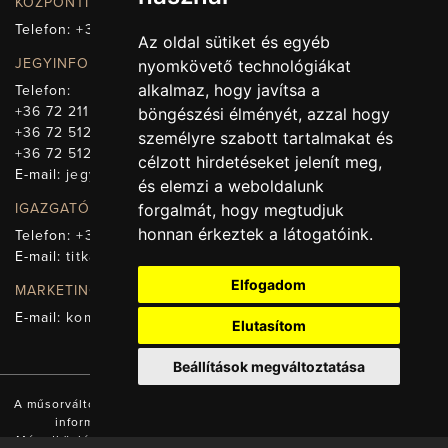
KÖZPONTI ELÉRHETŐSÉG, TELEFONKÖZPONT
Telefon:
+36 72 512-660
Az oldal sütiket és egyéb
JEGYINFORMÁCIÓ
nyomkövető technológiákat
alkalmaz, hogy javítsa a
Telefon:
+36 72 211-965
böngészési élményét, azzal hogy
+36 72 512-669
személyre szabott tartalmakat és
+36 72 512-675
célzott hirdetéseket jelenít meg,
E-mail:
jegy@pnsz.hu
és elemzi a weboldalunk
forgalmát, hogy megtudjuk
IGAZGATÓSÁG, TITKÁRSÁG
honnan érkeztek a látogatóink.
Telefon:
+36 72 512-671
E-mail:
titkarsag@pnsz.hu
Elfogadom
MARKETING, SAJTÓ, KOMMUNIKÁCIÓ
E-mail:
kommunikacio@pnsz.hu
Elutasítom
Beállítások megváltoztatása
A műsorváltozás jogát fenntartjuk! A honlapon található valamennyi
információ a Pécsi Nemzeti Színház tulajdonát képezi.
Másodközlésük a tulajdonos engedélyével és forrás (www.pnsz.hu)