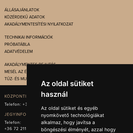
ÁLLÁSAJÁNLATOK
KÖZÉRDEKŰ ADATOK
AKADÁLYMENTESÍTÉSI NYILATKOZAT
TECHNIKAI INFORMÁCIÓK
PRÓBATÁBLA
ADATVÉDELEM
AKADÁLYMENTES BEJUTÁS
MESÉL AZ ÉPÜLET
TŰZ- ÉS MUNKAVÉDELEM
Az oldal sütiket
használ
KÖZPONTI ELÉRHETŐSÉG, TELEFONKÖZPONT
Telefon:
+36 72 512-660
Az oldal sütiket és egyéb
JEGYINFORMÁCIÓ
nyomkövető technológiákat
alkalmaz, hogy javítsa a
Telefon:
+36 72 211-965
böngészési élményét, azzal hogy