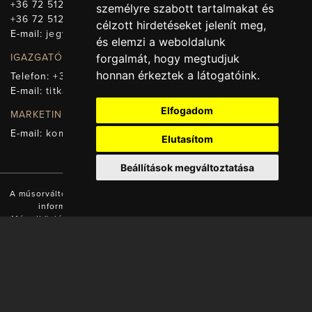
+36 72 512-669
személyre szabott tartalmakat és
+36 72 512-675
célzott hirdetéseket jelenít meg,
E-mail:
jegy@pnsz.hu
és elemzi a weboldalunk
forgalmát, hogy megtudjuk
IGAZGATÓSÁG, TITKÁRSÁG
honnan érkeztek a látogatóink.
Telefon:
+36 72 512-671
E-mail:
titkarsag@pnsz.hu
Elfogadom
MARKETING, SAJTÓ, KOMMUNIKÁCIÓ
E-mail:
kommunikacio@pnsz.hu
Elutasítom
Beállítások megváltoztatása
A műsorváltozás jogát fenntartjuk! A honlapon található valamennyi
információ a Pécsi Nemzeti Színház tulajdonát képezi.
Másodközlésük a tulajdonos engedélyével és forrás (www.pnsz.hu)
megjelölésével lehetséges!