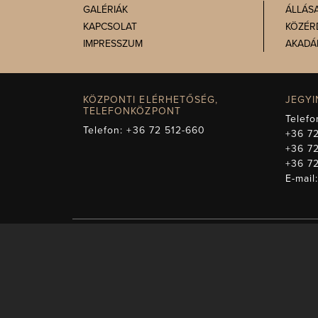
GALÉRIÁK
ÁLLÁS
KAPCSOLAT
KÖZÉR
IMPRESSZUM
AKADÁ
KÖZPONTI ELÉRHETŐSÉG,
JEGY
TELEFONKÖZPONT
Telefo
Telefon:
+36 72 512-660
+36 72
+36 7
+36 7
E-mail
A műsorváltozás jogá
képezi. Másodk