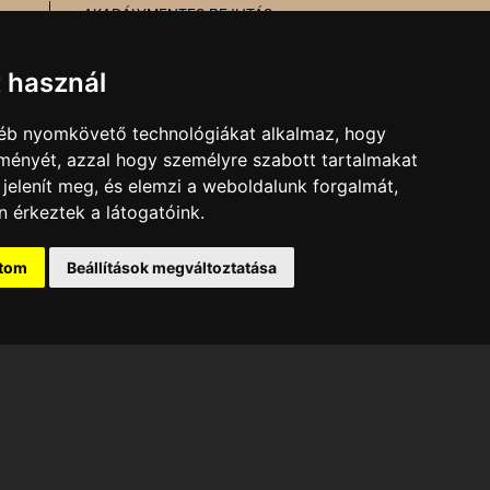
AKADÁLYMENTES BEJUTÁS
MESÉL AZ ÉPÜLET
TŰZ- ÉS MUNKAVÉDELEM
t használ
gyéb nyomkövető technológiákat alkalmaz, hogy
MARKETING, SAJTÓ,
lményét, azzal hogy személyre szabott tartalmakat
KOMMUNIKÁCIÓ
 jelenít meg, és elemzi a weboldalunk forgalmát,
E-mail:
kommunikacio@pnsz.hu
 érkeztek a látogatóink.
ítom
Beállítások megváltoztatása
ti Színház tulajdonát
vel lehetséges!