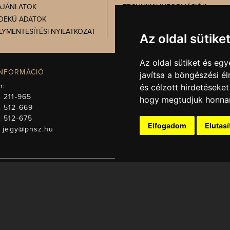
AJÁNLATOK
TECHNIKAI INFORMÁCIÓK
DEKŰ ADATOK
PRÓBATÁBLA
LYMENTESÍTÉSI NYILATKOZAT
ADATVÉDELEM
Az oldal sütike
Az oldal sütiket és e
INFORMÁCIÓ
IGAZGATÓSÁG, TITKÁRSÁG
javítsa a böngészési é
n:
Telefon:
+36 72 512-671
és célzott hirdetéseket
 211-965
E-mail:
titkarsag@pnsz.hu
hogy megtudjuk honnan
2 512-669
2 512-675
Elfogadom
Elutas
:
jegy@pnsz.hu
t fenntartjuk! A honlapon található valamennyi információ a Pécsi Nemze
özlésük a tulajdonos engedélyével és forrás (www.pnsz.hu) megjelölésé