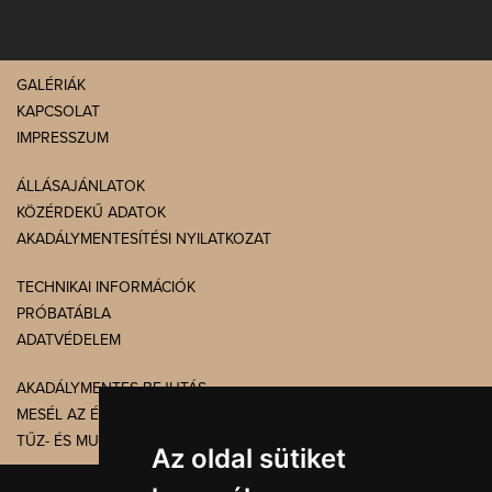
GALÉRIÁK
KAPCSOLAT
IMPRESSZUM
ÁLLÁSAJÁNLATOK
KÖZÉRDEKŰ ADATOK
AKADÁLYMENTESÍTÉSI NYILATKOZAT
TECHNIKAI INFORMÁCIÓK
PRÓBATÁBLA
ADATVÉDELEM
AKADÁLYMENTES BEJUTÁS
MESÉL AZ ÉPÜLET
TŰZ- ÉS MUNKAVÉDELEM
Az oldal sütiket