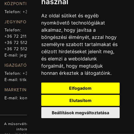
használ
KÖZPONTI ELÉRHETŐSÉG, TELEFONKÖZPONT
Telefon:
+36 72 512-660
Az oldal sütiket és egyéb
JEGYINFORMÁCIÓ
nyomkövető technológiákat
alkalmaz, hogy javítsa a
Telefon:
+36 72 211-965
böngészési élményét, azzal hogy
+36 72 512-669
személyre szabott tartalmakat és
+36 72 512-675
célzott hirdetéseket jelenít meg,
E-mail:
jegy@pnsz.hu
és elemzi a weboldalunk
forgalmát, hogy megtudjuk
IGAZGATÓSÁG, TITKÁRSÁG
honnan érkeztek a látogatóink.
Telefon:
+36 72 512-671
E-mail:
titkarsag@pnsz.hu
Elfogadom
MARKETING, SAJTÓ, KOMMUNIKÁCIÓ
E-mail:
kommunikacio@pnsz.hu
Elutasítom
Beállítások megváltoztatása
A műsorváltozás jogát fenntartjuk! A honlapon található valamennyi
információ a Pécsi Nemzeti Színház tulajdonát képezi.