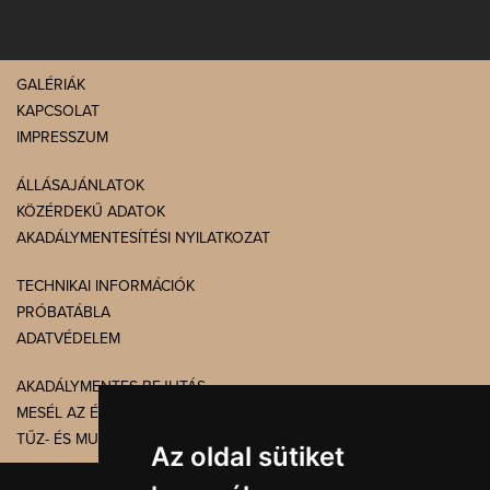
GALÉRIÁK
KAPCSOLAT
IMPRESSZUM
ÁLLÁSAJÁNLATOK
KÖZÉRDEKŰ ADATOK
AKADÁLYMENTESÍTÉSI NYILATKOZAT
TECHNIKAI INFORMÁCIÓK
PRÓBATÁBLA
ADATVÉDELEM
AKADÁLYMENTES BEJUTÁS
MESÉL AZ ÉPÜLET
TŰZ- ÉS MUNKAVÉDELEM
Az oldal sütiket