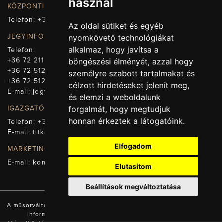
használ
KÖZPONTI ELÉRHETŐSÉG, TELEFONKÖZPONT
Telefon:
+36 72 512-660
Az oldal sütiket és egyéb
JEGYINFORMÁCIÓ
nyomkövető technológiákat
alkalmaz, hogy javítsa a
Telefon:
+36 72 211-965
böngészési élményét, azzal hogy
+36 72 512-669
személyre szabott tartalmakat és
+36 72 512-675
célzott hirdetéseket jelenít meg,
E-mail:
jegy@pnsz.hu
és elemzi a weboldalunk
forgalmát, hogy megtudjuk
IGAZGATÓSÁG, TITKÁRSÁG
honnan érkeztek a látogatóink.
Telefon:
+36 72 512-671
E-mail:
titkarsag@pnsz.hu
Elfogadom
MARKETING, SAJTÓ, KOMMUNIKÁCIÓ
E-mail:
kommunikacio@pnsz.hu
Elutasítom
Beállítások megváltoztatása
A műsorváltozás jogát fenntartjuk! A honlapon található valamennyi
információ a Pécsi Nemzeti Színház tulajdonát képezi.