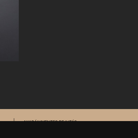
AKADÁLYMENTES BEJUTÁS
MESÉL AZ ÉPÜLET
TŰZ- ÉS MUNKAVÉDELEM