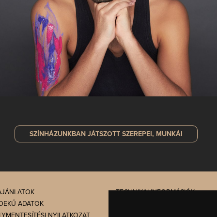
SZÍNHÁZUNKBAN JÁTSZOTT
SZEREPEI, MUNKÁI
AJÁNLATOK
TECHNIKAI INFORMÁCIÓK
DEKŰ ADATOK
PRÓBATÁBLA
LYMENTESÍTÉSI NYILATKOZAT
ADATVÉDELEM