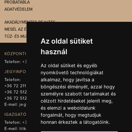
PRÓBATÁBLA
ADATVÉDELEM
AKADÁLYMENTES BEJUTÁS
MESÉL AZ ÉPÜLET
TŰZ- ÉS MUNKAVÉDELEM
Az oldal sütiket
használ
KÖZPONTI ELÉRHETŐSÉG, TELEFONKÖZPONT
Telefon:
+36 72 512-660
Az oldal sütiket és egyéb
JEGYINFORMÁCIÓ
nyomkövető technológiákat
alkalmaz, hogy javítsa a
Telefon:
+36 72 211-965
böngészési élményét, azzal hogy
+36 72 512-669
személyre szabott tartalmakat és
+36 72 512-675
célzott hirdetéseket jelenít meg,
E-mail:
jegy@pnsz.hu
és elemzi a weboldalunk
IGAZGATÓSÁG, TITKÁRSÁG
forgalmát, hogy megtudjuk
honnan érkeztek a látogatóink.
Telefon:
+36 72 512-671
E-mail:
titkarsag@pnsz.hu