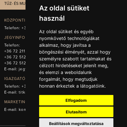
TŰZ- ÉS MUNKAVÉDELEM
Az oldal sütiket
használ
KÖZPONTI ELÉRHETŐSÉG, TELEFONKÖZPONT
Telefon:
+36 72 512-660
Az oldal sütiket és egyéb
JEGYINFORMÁCIÓ
nyomkövető technológiákat
alkalmaz, hogy javítsa a
Telefon:
+36 72 211-965
böngészési élményét, azzal hogy
+36 72 512-669
személyre szabott tartalmakat és
+36 72 512-675
célzott hirdetéseket jelenít meg,
E-mail:
jegy@pnsz.hu
és elemzi a weboldalunk
forgalmát, hogy megtudjuk
IGAZGATÓSÁG, TITKÁRSÁG
honnan érkeztek a látogatóink.
Telefon:
+36 72 512-671
E-mail:
titkarsag@pnsz.hu
Elfogadom
MARKETING, SAJTÓ, KOMMUNIKÁCIÓ
E-mail:
kommunikacio@pnsz.hu
Elutasítom
Beállítások megváltoztatása