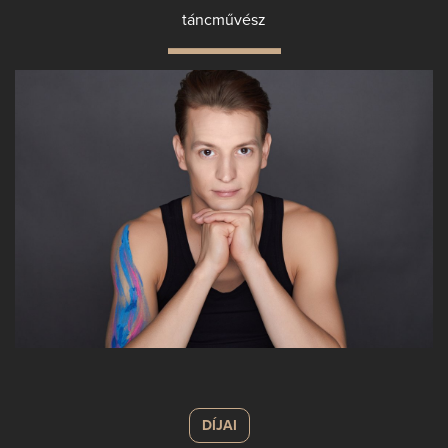
táncművész
DÍJAI