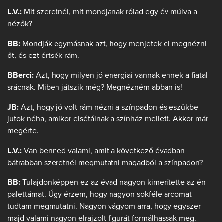
L.V.:
Mit szeretnél, mit mondjanak rólad egy év múlva a
nézők?
BB:
Mondják egymásnak azt, hogy menjetek el megnézni
őt, és ezt értsék rám.
BBerci:
Azt, hogy milyen jó energiai vannak ennek a fiatal
srácnak. Miben játszik még? Megnézném abban is!
JB:
Azt, hogy jó volt rám nézni a színpadon és eszükbe
jutok néha, amikor elsétálnak a színház mellett. Akkor már
megérte.
L.V.:
Van benned valami, amit a következő évadban
bátrabban szeretnél megmutatni magadból a színpadon?
BB:
Tulajdonképpen ez az évad nagyon kimerítette az én
palettámat. Úgy érzem, hogy nagyon sokféle arcomat
tudtam megmutatni. Nagyon vágyom arra, hogy egyszer
majd valami nagyon elrajzolt figurát formálhassak meg.