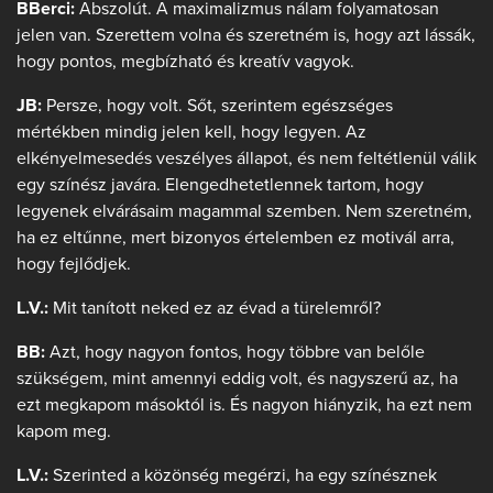
BBerci:
Abszolút. A maximalizmus nálam folyamatosan
jelen van. Szerettem volna és szeretném is, hogy azt lássák,
hogy pontos, megbízható és kreatív vagyok.
JB:
Persze, hogy volt. Sőt, szerintem egészséges
mértékben mindig jelen kell, hogy legyen. Az
elkényelmesedés veszélyes állapot, és nem feltétlenül válik
egy színész javára. Elengedhetetlennek tartom, hogy
legyenek elvárásaim magammal szemben. Nem szeretném,
ha ez eltűnne, mert bizonyos értelemben ez motivál arra,
hogy fejlődjek.
L.V.:
Mit tanított neked ez az évad a türelemről?
BB:
Azt, hogy nagyon fontos, hogy többre van belőle
szükségem, mint amennyi eddig volt, és nagyszerű az, ha
ezt megkapom másoktól is. És nagyon hiányzik, ha ezt nem
kapom meg.
L.V.:
Szerinted a közönség megérzi, ha egy színésznek