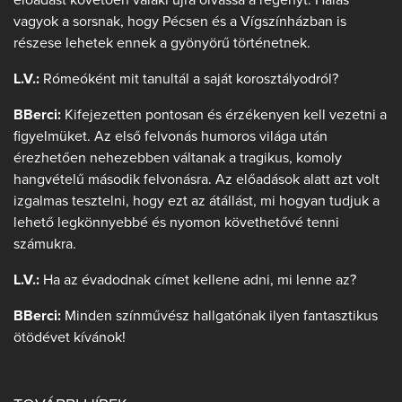
vagyok a sorsnak, hogy Pécsen és a Vígszínházban is
részese lehetek ennek a gyönyörű történetnek.
L.V.:
Rómeóként mit tanultál a saját korosztályodról?
BBerci:
Kifejezetten pontosan és érzékenyen kell vezetni a
figyelmüket. Az első felvonás humoros világa után
érezhetően nehezebben váltanak a tragikus, komoly
hangvételű második felvonásra. Az előadások alatt azt volt
izgalmas tesztelni, hogy ezt az átállást, mi hogyan tudjuk a
lehető legkönnyebbé és nyomon követhetővé tenni
számukra.
L.V.:
Ha az évadodnak címet kellene adni, mi lenne az?
BBerci:
Minden színművész hallgatónak ilyen fantasztikus
ötödévet kívánok!