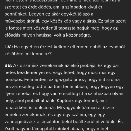
szeretet és érdeklődés, ami a színpadon kívül ér
bennünket. Legyen ez akár egy-két jó szó a
művészbejárónál, egy közös kép vagy aláírás. Ez talán azért
is fontos mert közvetlenül tapasztalhatjuk meg, hogy az
előadás milyen hatással volt a közönségre.
L.V.:
Ha egyetlen érzést kellene eltenned ebből az évadból
későbbre, mi lenne az?
BB:
Az a színész zenekarnak az első próbája. Ez egy pár
hetes kezdeményezés, vagy lehet, hogy most már egy
hónapos. Felmentem az igazgató úrhoz, hogy mit szólna
hozzá, esetleg tud-e partner lenni abban, hogy legyen egy
ilyen zenekar és hogy van-e esetleg itt a színházban olyan
hely, ahol próbálhatnánk. Kaptunk egy termet, ami
ruhatárként is funkcionál. Mi vagyunk hárman a törzse
ennek a zenekarnak, és egy-egy számra, egy-egy
vendégművész a társulaton belül beáll zenélni velünk. És
Zsolt nagyon támogatott minket abban, hogy minél