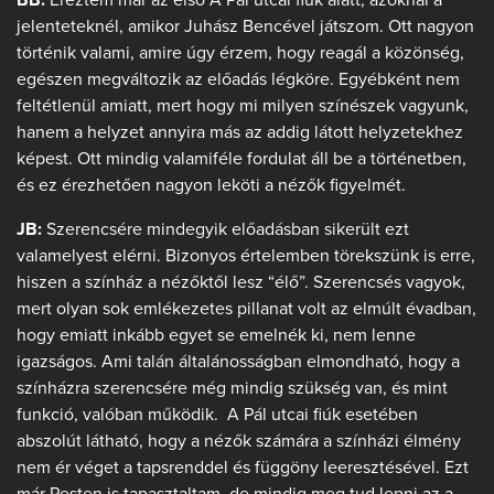
jelenteteknél, amikor Juhász Bencével játszom. Ott nagyon
történik valami, amire úgy érzem, hogy reagál a közönség,
egészen megváltozik az előadás légköre. Egyébként nem
feltétlenül amiatt, mert hogy mi milyen színészek vagyunk,
hanem a helyzet annyira más az addig látott helyzetekhez
képest. Ott mindig valamiféle fordulat áll be a történetben,
és ez érezhetően nagyon leköti a nézők figyelmét.
JB:
Szerencsére mindegyik előadásban sikerült ezt
valamelyest elérni. Bizonyos értelemben törekszünk is erre,
hiszen a színház a nézőktől lesz “élő”. Szerencsés vagyok,
mert olyan sok emlékezetes pillanat volt az elmúlt évadban,
hogy emiatt inkább egyet se emelnék ki, nem lenne
igazságos. Ami talán általánosságban elmondható, hogy a
színházra szerencsére még mindig szükség van, és mint
funkció, valóban működik. A Pál utcai fiúk esetében
abszolút látható, hogy a nézők számára a színházi élmény
nem ér véget a tapsrenddel és függöny leeresztésével. Ezt
már Pesten is tapasztaltam, de mindig meg tud lepni az a