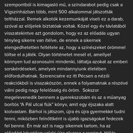
szempontból is kimagasló mű, a színdarabot pedig csak a
Vígszínházban több, mint 500 alkalommal játszották
teltházzal. Remek alkotók kezemunkáját viseli ez a darab,
szóval az előjelek bíztatóak voltak. Közel egy év távlatából
visszatekintve azt gondolom, hogy ez az előadás ugyan
tényleg sikerre van ítélve, de ennek a sikernek
elengedhetetlen feltétele az, hogy a színészeket örömmel
töltse el a játék. Olyan történetet mesél el, amellyel
könnyen tud azonosulni mindenki, láttatja azokat az emberi
sorskérdéseket, amelyek mindannyiunk életében
előfordulhatnak. Szerencsére ez itt Pécsen a nézői
reakciókból is visszaköszön, ennek a folyamatnak a részévé
válni pedig nagy felelősség és öröm. Sokszor
megelevenedik bennem a gyerekszobám és az a műanyag
borítós “A Pál utcai fiúk” könyv, amit egy éjszaka alatt
kiolvastam. Bárhol is játszom, újra és újra gyermekké tudni
tenni, miközben felnőttként is újabb igazságokat fedezek
fel benne. Én már azt is nagy sikernek tartom, ha az
előadást követően valaki újra olvassa a regényt. Hálás