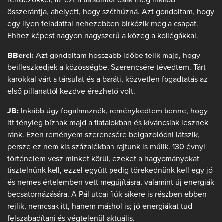
összerántja, ahelyett, hogy széthúzná. Azt gondoltam, hogy
egy ilyen feladattal nehezebben birkózik meg a csapat.
Ehhez képest nagyon nagyszerű a közeg a kollégákkal.
BBerci:
Azt gondoltam hosszabb időbe telik majd, hogy
beilleszkedjek a közösségbe. Szerencsére tévedtem. Tárt
karokkal várt a társulat és a baráti, közvetlen fogadtatás az
első pillanattól kezdve érezhető volt.
JB:
Inkább úgy fogalmaznék, reménykedtem benne, hogy
itt tényleg bíznak majd a fiatalokban és kíváncsiak lesznek
ránk. Ezen reményem szerencsére beigazolódni látszik,
persze ez nem kis százalékban rajtunk is múlik. 130 évnyi
történelem vesz minket körül, ezeket a hagyományokat
tisztelnünk kell, ezzel együtt pedig törekednünk kell egy jó
és nemes értelemben vett megújításra, valamint új energiák
becsatornázására. A Pál utcai fiúk sikere is részben ebben
rejlik, nemcsak itt, hanem máshol is; jó energiákat tud
felszabadítani és végtelenül aktuális.