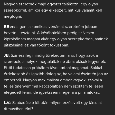
Nagyon szeretnék majd egyszer találkozni egy olyan
szerepkörrel, amikor egy elképzelt, mitikus valamit kell
megfogni.
BBerci:
Igen, a komikusi vénámat szeretném jobban
bevetni, tesztelni. A későbbiekben pedig szívesen
kipróbálnám magam akár egy olyan szerepkörben, aminek
játszásánál ez van főként fókuszban.
JB:
Színészileg mindig törekedtem arra, hogy azok a
szerepek, amelyek megtaláltak ne ábrázolások legyenek.
Ettől tudatosan próbálom távol tartani magamat. Sokkal
érdekesebb és igazibb dolog az, ha valami őszintén jön az
emberből. Nagyon maximalista ember vagyok, szóval a
teljesítményemmel kapcsolatban nem szoktam teljesen
elégedett lenni, de igyekszem megélni a pillanatokat.
L.V.:
Szabadúszó lét után milyen érzés volt egy társulat
ritmusában élni?