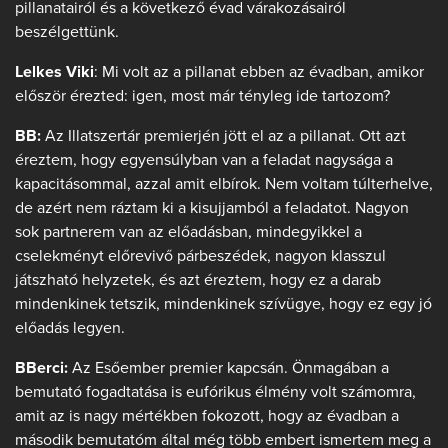
pillanatairól és a következő évad várakozásairól
beszélgettünk.
Lelkes Viki
: Mi volt az a pillanat ebben az évadban, amikor
először érezted: igen, most már tényleg ide tartozom?
BB:
Az Illatszertár premierjén jött el az a pillanat. Ott azt
éreztem, hogy egyensúlyban van a feladat nagysága a
kapacitásommal, azzal amit elbírok. Nem voltam túlterhelve,
de azért nem ráztam ki a kisujjamból a feladatot. Nagyon
sok partnerem van az előadásban, mindegyikkel a
cselekményt előrevivő párbeszédek, nagyon klasszul
játszható helyzetek, és azt éreztem, hogy ez a darab
mindenkinek tetszik, mindenkinek szívügye, hogy ez egy jó
előadás legyen.
BBerci:
Az Esőember premier kapcsán. Önmagában a
bemutató fogadtatása is eufórikus élmény volt számomra,
amit az is nagy mértékben fokozott, hogy az évadban a
második bemutatóm által még több embert ismertem meg a