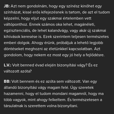
JB:
Azt nem gondolnám, hogy egy színész kinőhet egy
színházat, kissé erős kifejezésnek is tartom, de azt el tudom
képzelni, hogy eljut egy szakmai értelemben vett
váltóponthoz. Ennek számos oka lehet, magánéleti,
egzisztenciális, de lehet kalandvágy, vagy akár új szakmai
kihívások keresése is. Ezek szerintem teljesen természetes
emberi dolgok. Ahogy érünk, próbáljuk a lehető legjobb
döntéseket meghozni az életünkkel kapcsolatban. Azt
gondolom, hogy nekem ez most egy jó hely a fejlődésre.
L.V.:
Volt benned évad elején bizonyítási vágy? És ez
változott azóta?
BB:
Volt bennem és ez azóta sem változott. Van egy
állandó bizonyítási vágy magam felé. Úgy szeretek
hazamenni, hogy el tudom mondani magamról, hogy ma
több vagyok, mint ahogy felkeltem. És természetesen a
társulatnak is szerettem volna bizonyítani.