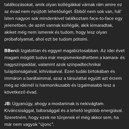
találkozásokat, amik olyan kollégákkal várnak rám amire ez
az évad nem nyújtott lehetőséget. Ebből nem sok van, hál’
Isten nagyon sok mindenkivel találkoztam face-to-face egy
jelenetben, de azért vannak kollégák, akik kimaradtak,
akiket még nem ismerek és tudom, hogy lesz olyan
próbafolyamat, ahol ezt be tudom pótolni.
BBerci:
Izgatottan és eggyel magabiztosabban. Az idei évet
magam mögött tudva már megismerkedhettem a kamara- és
nagyszínpaddal, valamint azok színpadtechnikai
tulajdonságaival, kihívásaival. Ezen tudás birtokában és
immáron a barátaimmal, azaz a társulattal együtt azt érzem
még az ideinél is harmonikusabb és izgalmasabb lesz a
következő évad.
JB:
Ugyanúgy, ahogy a mostaninak is nekivágtam.
Kíváncsisággal, bátorsággal és a lehető legtöbb energiával.
Szeretném, hogy ezek ne tűnjenek el még akkor sem, ha
már nem vagyok “újonc”.