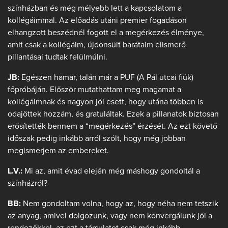
színházban és még mélyebb lett a kapcsolatom a
kollégáimmal. Az előadás utáni premier fogadáson
elhangzott beszédnél fogott el a megérkezés élménye,
amit csak a kollégáim, újdonsült barátaim elismerő
pillantásai tudtak felülmúlni.
JB:
Egészen hamar, talán már a PUF (A Pál utcai fiúk)
főpróbáján. Először mutathattam meg magamat a
kollégáimnak és nagyon jól esett, hogy utána többen is
odajöttek hozzám, és gratuláltak. Ezek a pillanatok biztosan
erősítették bennem a “megérkezés” érzését. Az ezt követő
időszak pedig inkább arról szólt, hogy még jobban
megismerjem az embereket.
L.V.:
Mi az, amit évad elején még máshogy gondoltál a
színházról?
BB:
Nem gondoltam volna, hogy az, hogy néha nem tetszik
az anyag, amivel dolgozunk, vagy nem konvergálunk jól a
rendezőkkel, az ezt a társulatot csak még inkább