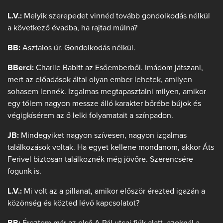
L.V.:
Melyik szerepedet vinnéd tovább gondolkodás nélkül
a következő évadba, ha rajtad múlna?
BB:
Asztalos úr. Gondolkodás nélkül.
BBerci:
Charlie Babitt az Esőemberből. Imádom játszani,
mert az előadások által olyan ember lehetek, amilyen
sohasem lennék. Izgalmas megtapasztalni milyen, amikor
egy tőlem nagyon messze álló karakter bőrébe bújok és
végigkísérem az ő lelki folyamatait a színpadon.
JB:
Mindegyiket nagyon szívesen, nagyon izgalmas
találkozások voltak. Ha egyet kellene mondanom, akkor Áts
Ferivel biztosan találkoznék még jövőre. Szerencsére
fogunk is.
L.V.:
Mi volt az a pillanat, amikor először érezted igazán a
közönség és közted lévő kapcsolatot?
BB:
Éreztem már az első A Pál utcai fiúk alatt, azoknál a