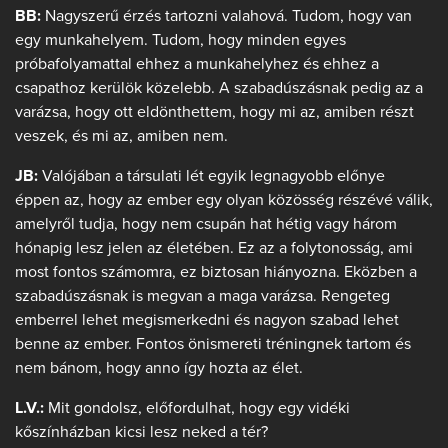
BB:
Nagyszerű érzés tartozni valahová. Tudom, hogy van
egy munkahelyem. Tudom, hogy minden egyes
próbafolyamattal ehhez a munkahelyhez és ehhez a
csapathoz kerülök közelebb. A szabadúszásnak pedig az a
varázsa, hogy ott eldönthettem, hogy mi az, amiben részt
veszek, és mi az, amiben nem.
JB:
Valójában a társulati lét egyik legnagyobb előnye
éppen az, hogy az ember egy olyan közösség részévé válik,
amelyről tudja, hogy nem csupán hat hétig vagy három
hónapig lesz jelen az életében. Ez az a folytonosság, ami
most fontos számomra, ez biztosan hiányozna. Eközben a
szabadúszásnak is megvan a maga varázsa. Rengeteg
emberrel lehet megismerkedni és nagyon szabad lehet
benne az ember. Fontos önismereti tréningnek tartom és
nem bánom, hogy anno így hozta az élet.
L.V.:
Mit gondolsz, előfordulhat, hogy egy vidéki
kőszínházban kicsi lesz neked a tér?