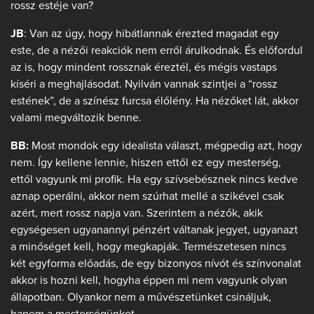
rossz estéje van?
JB
: Van az úgy, hogy hibátlannak érezted magadat egy
este, de a nézői reakciók nem erről árulkodnak. És előfordul
az is, hogy mindent rossznak éreztél, és mégis vastaps
kíséri a meghajlásodat. Nyilván vannak szintjei a “rossz
estének”, de a színész furcsa élőlény. Ha nézőket lát, akkor
valami megváltozik benne.
BB:
Most mondok egy idealista választ, mégpedig azt, hogy
nem. Így kellene lennie, hiszen ettől ez egy mesterség,
ettől vagyunk mi profik. Ha egy szívsebésznek nincs kedve
aznap operálni, akkor nem szúrhat mellé a szikével csak
azért, mert rossz napja van. Szerintem a nézők, akik
egységesen ugyanannyi pénzért váltanak jegyet, ugyanazt
a minőséget kell, hogy megkapják. Természetesen nincs
két egyforma előadás, de egy bizonyos nívót és színvonalat
akkor is hozni kell, hogyha éppen mi nem vagyunk olyan
állapotban. Olyankor nem a művészetünket csináljuk,
hanem a mesterségünket.