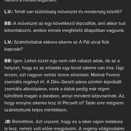
L.V.:
Tehát van különbség művészet és mesterség között?
BB:
A művészet az egy következő lépcsőfok, ami akkor tud
kibontakozni, amikor ennek megfelelő állapotban vagyunk.
L.V.:
Számítottatok ekkora sikerre az A Pál utcai fiúk
kapcsán?
BB:
Igen. Lehet ezzel egy nem várt választ adok, de az a
helyzet, hogy ez az előadás egy kicsit sikerre van írva. Úgy
érzem, ezt nagyon nehéz lenne elrontani. Molnár Ferenc
zseniális regényt írt. A Dés–Geszti páros szintén kipróbált
zseniális alkotópáros, ezek a dalok pedig már régen
túlnőttek magán a darabon, annyi mindent képviselnek. Az,
hogy ennyire sikeres lesz itt Pécsett is? Talán erre mégsem
számítottunk teljes mértékben.
JB:
Reméltem. Azt viszont, hogy ez a siker vajon mekkora
is lesz, nehéz volt előre megjósolni. A regény világirodalmi