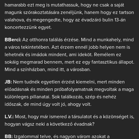
hamarabb ezt meg is mutathassuk, hogy ne csak a saját
magunk szórakoztatására zenéljünk, hanem hogy ez tartson
valahova, és megengedte, hogy az évadzáró bulin 13-án
koncertezzünk egyet.
BBerci:
Az otthonra találás érzése. Mind a munkahely, mind
a város tekintetében. Azt érzem ennél jobb helyen nem is
lehetnék és imádok mindent, ami ideköt. Remélem ez
sokáig megmarad bennem, mert ez egy fantasztikus állapot.
Mind a színházban, mind itt, a városban.
JB:
Nem tudnék egyetlen érzést kiemelni, mert minden
előadásnak és minden próbafolyamatnak megvoltak a maga
különleges pillanatai. Sok találkozás, szép és nehéz
időszak, de mind úgy volt jó, ahogy volt.
L.V.:
Most, hogy már ismered a társulatot és a közönséget is,
hogyan vágsz neki a következő évadnak?
BB:
Izgalommal telve, és nagyon várom azokat a