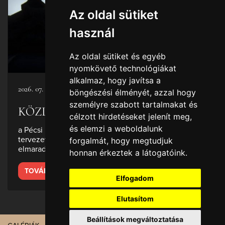
Az oldal sütiket
használ
Az oldal sütiket és egyéb
nyomkövető technológiákat
alkalmaz, hogy javítsa a
2026. 07. 22.
böngészési élményét, azzal hogy
személyre szabott tartalmakat és
KÖZLEMÉNY
célzott hirdetéseket jelenít meg,
és elemzi a weboldalunk
a Pécsi Nemzeti Színház 2026/2027-es évadára
tervezett A Mester és Margarita című ősbemutató
forgalmát, hogy megtudjuk
elmaradásáról
honnan érkeztek a látogatóink.
TOVÁBB
Elfogadom
Elutasítom
Beállítások megváltoztatása